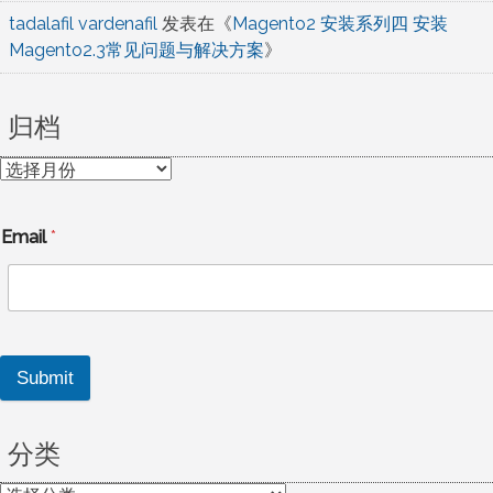
tadalafil vardenafil
发表在《
Magento2 安装系列四 安装
Magento2.3常见问题与解决方案
》
归档
归
档
Email
*
Submit
分类