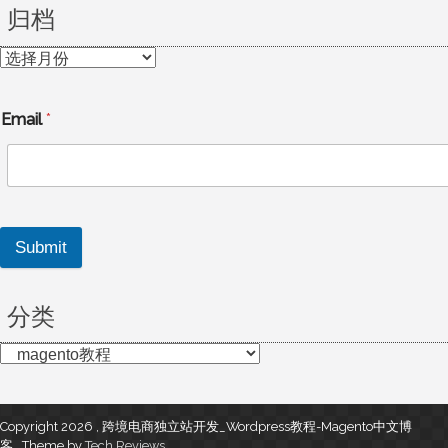
归档
归
档
Email
*
Submit
分类
分
类
Copyright 2026 , 跨境电商独立站开发_Wordpress教程-Magento中文博
客
,
Theme by
Tech Reviews