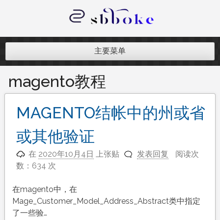
跳
至
内
记录跨境电商独立站开发遇到的点点
容
滴滴
主要菜单
magento教程
MAGENTO结帐中的州或省
或其他验证
在
2020年10月4日
上张贴
发表回复
阅读次
数：634 次
在magento中，在
Mage_Customer_Model_Address_Abstract类中指定
了一些验…