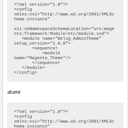
<?xml version="1.0"?>

<config 
xmlns:xsi="http://www.w3.org/2001/XMLSc
hema-instance"

xsi:noNamespaceSchemaLocation="urn:mage
nto:framework:Module/etc/module.xsd">

   <module name="Belvg_AdminTheme" 
setup_version="1.0.0">

       <sequence>

           <module 
name="Magento_Theme"/>

       </sequence>

   </module>

</config>
di.xml
<?xml version="1.0"?>

<config 
xmlns:xsi="http://www.w3.org/2001/XMLSc
hema-instance"
