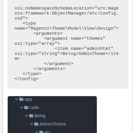
xsi:noNamespaceSchemaLocation="urn:mage
nto:framework:ObjectManager/etc/config.
xsd">

   <type 
name="Magento\Theme\Model\View\Design">

       <arguments>

           <argument name="themes" 
xsi:type="array">

               <item name="adminhtml" 
xsi:type="string">Belvg/AdminTheme</ite
m>

           </argument>

       </arguments>

   </type>

</config>