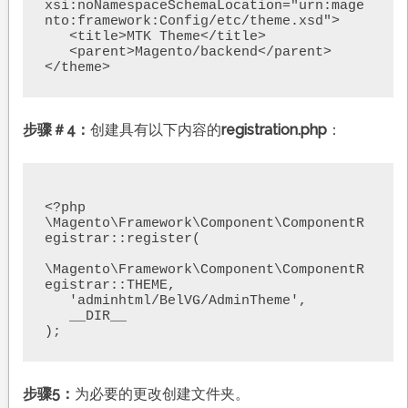
xsi:noNamespaceSchemaLocation="urn:mage
nto:framework:Config/etc/theme.xsd">

   <title>MTK Theme</title>

   <parent>Magento/backend</parent>

</theme>
步骤＃4：
创建具有以下内容的
registration.php
：
<?php

\Magento\Framework\Component\ComponentR
egistrar::register(

\Magento\Framework\Component\ComponentR
egistrar::THEME,

   'adminhtml/BelVG/AdminTheme',

   __DIR__

);
步骤5：
为必要的更改创建文件夹。