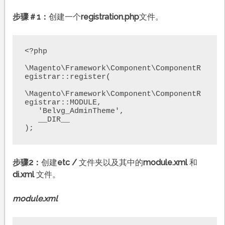
步骤＃1：
创建一个
registration.php
文件。
<?php

\Magento\Framework\Component\ComponentR
egistrar::register(

\Magento\Framework\Component\ComponentR
egistrar::MODULE,

   'Belvg_AdminTheme',

   __DIR__

);
步骤2：
创建
etc /
文件夹以及其中的
module.xml
和
di.xml
文件。
module.xml