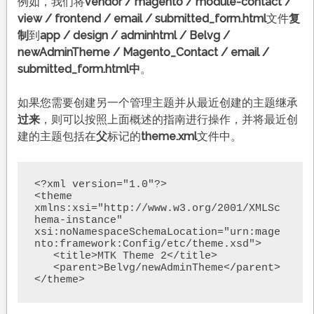
例如，我们将
vendor / magento / module-contact /
view / frontend / email / submitted_form.html
文件
复
制
到
app / design / adminhtml / Belvg /
newAdminTheme / Magento_Contact / email /
submitted_form.html中
。
如果您需要创建另一个管理主题并从最近创建的主题继承
过来
，则可以按照上面概述的指南进行操作，并将最近创
建的主题包括在
父
标记的
theme.xml
文件中。
<?xml version="1.0"?>

<theme 
xmlns:xsi="http://www.w3.org/2001/XMLSc
hema-instance" 
xsi:noNamespaceSchemaLocation="urn:mage
nto:framework:Config/etc/theme.xsd">

   <title>MTK Theme 2</title>

   <parent>Belvg/newAdminTheme</parent>

</theme>