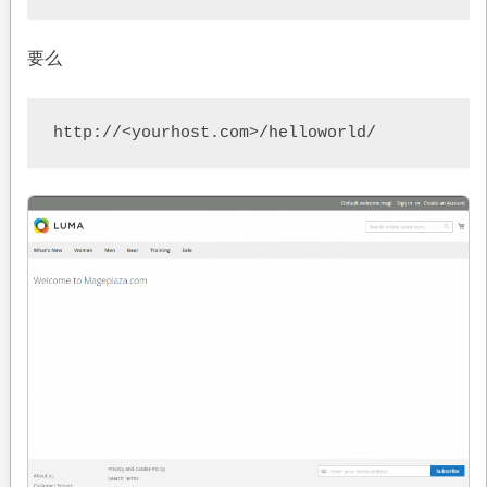
要么
http://<yourhost.com>/helloworld/