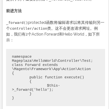
前进方法
protected函数将编辑请求以将其传输到另一
_forward()
个
类。这不会更改请求网址。例
controller/action
如，我们有2个Action Forward和Hello World，如下所
示：
namespace 
Mageplaza\HelloWorld\Controller\Test;

class Forward extends 
\Magento\Framework\App\Action\Action

{

	public function execute()

	{

		$this-
>_forward('hello');

	}

}