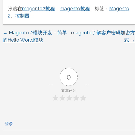
张贴在
magento2教程
、
magento教程
标签：
Magento
2
、
控制器
←
Magento 2模块开发 – 简单
magento了解客户密码加密方
文
的Hello World模块
式
→
章
导
0
航
文章评分
登录