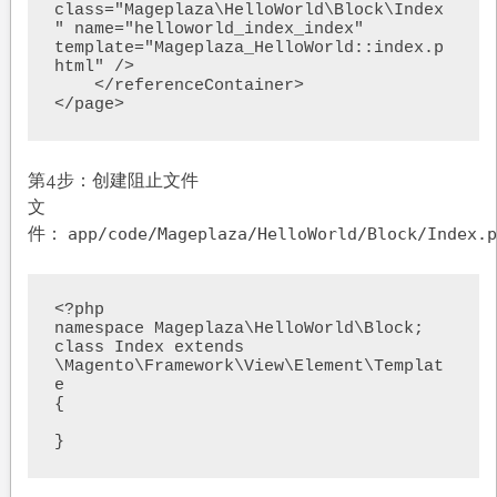
class="Mageplaza\HelloWorld\Block\Index
" name="helloworld_index_index" 
template="Mageplaza_HelloWorld::index.p
html" />

    </referenceContainer>

</page>
第4步：创建阻止文件
文
件：
app/code/Mageplaza/HelloWorld/Block/Index.p
<?php

namespace Mageplaza\HelloWorld\Block;

class Index extends 
\Magento\Framework\View\Element\Templat
e

{

}