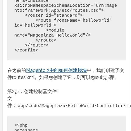
hema-instance" 
xsi:noNamespaceSchemaLocation="urn:mage
nto:framework:App/etc/routes.xsd">

    <router id="standard">

        <route frontName="helloworld" 
id="helloworld">

            <module 
name="Mageplaza_HelloWorld"/>

        </route>

    </router>

在之前的
Magento 2中的如何创建模块
中，我们创建了文
件routes.xml。如果您创建了它，则可以忽略此步骤。
第2步：创建控制器文件
文
件：
app/code/Mageplaza/HelloWorld/Controller/In
<?php

namespace 