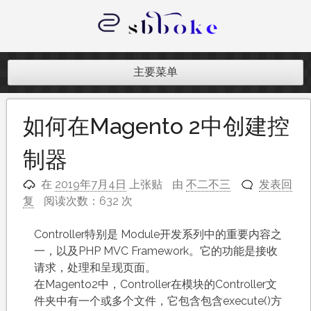
跳
至
内
记录跨境电商独立站开发遇到的点点
容
滴滴
主要菜单
如何在Magento 2中创建控
制器
在
2019年7月4日
上张贴
由
不二不三
发表回
复
阅读次数：632 次
Controller特别是 Module开发系列中的重要内容之
一，以及PHP MVC Framework。它的功能是接收
请求，处理和呈现页面。
在Magento2中，Controller在模块的Controller文
件夹中有一个或多个文件，它包含包含execute()方