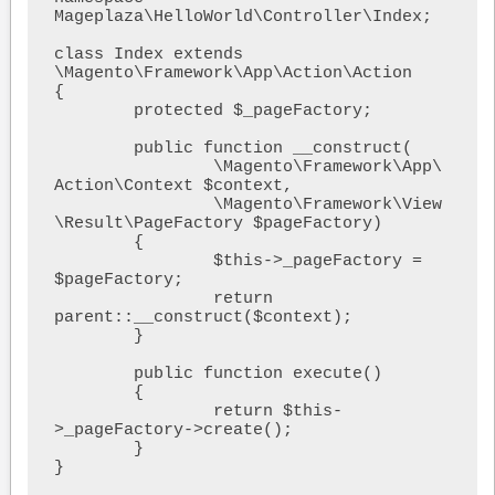
Mageplaza\HelloWorld\Controller\Index;

class Index extends 
\Magento\Framework\App\Action\Action

{

	protected $_pageFactory;

	public function __construct(

		\Magento\Framework\App\
Action\Context $context,

		\Magento\Framework\View
\Result\PageFactory $pageFactory)

	{

		$this->_pageFactory = 
$pageFactory;

		return 
parent::__construct($context);

	}

	public function execute()

	{

		return $this-
>_pageFactory->create();

	}

}