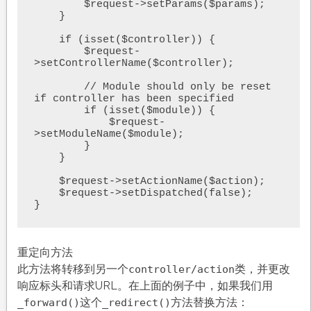
        $request->setParams($params);

    }

    if (isset($controller)) {

        $request-
>setControllerName($controller);

        // Module should only be reset 
if controller has been specified

        if (isset($module)) {

            $request-
>setModuleName($module);

        }

    }

    $request->setActionName($action);

    $request->setDispatched(false);

}
重定向方法
此方法将转移到另一个
类，并更改
controller/action
响应标头和请求URL。在上面的例子中，如果我们用
这个
方法替换方法：
_forward()
_redirect()