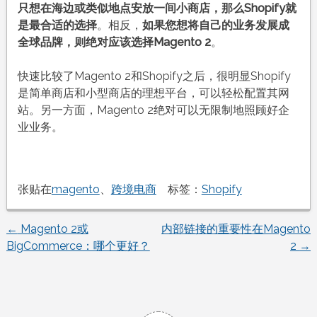
只想在海边或类似地点安放一间小商店，那么Shopify就
是最合适的选择
。相反，
如果您想将自己的业务发展成
全球品牌，则绝对应该选择Magento 2
。
快速比较了Magento 2和Shopify之后，很明显Shopify
是简单商店和小型商店的理想平台，可以轻松配置其网
站。另一方面，Magento 2绝对可以无限制地照顾好企
业业务。
张贴在
magento
、
跨境电商
标签：
Shopify
←
Magento 2或
内部链接的重要性在Magento
文
BigCommerce：哪个更好？
2
→
章
导