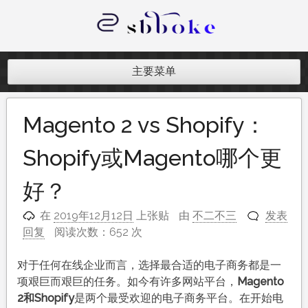
跳
至
内
记录跨境电商独立站开发遇到的点点
容
滴滴
主要菜单
Magento 2 vs Shopify：
Shopify或Magento哪个更
好？
在
2019年12月12日
上张贴
由
不二不三
发表
回复
阅读次数：652 次
对于任何在线企业而言，选择最合适的电子商务都是一
项艰巨而艰巨的任务。如今有许多网站平台，
Magento
2和Shopify
是两个最受欢迎的电子商务平台。在开始电