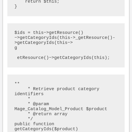
    return $this;

}
$ids = this−>getResource()
−>getCategoryIds(this->_getResource()-
>getCategoryIds(this−> 

g

 etResource()−>getCategoryIds(this);
**

     * Retrieve product category 
identifiers

     *

     * @param 
Mage_Catalog_Model_Product $product

     * @return array

     */

public function 
getCategoryIds($product)
