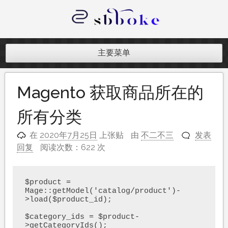
跳
至
内
记录跨境电商独立站开发遇到的点点
容
滴滴
主要菜单
Magento 获取商品所在的
所有分类
在
2020年7月25日
上张贴
由
不二不三
发表
回复
阅读次数：622 次
$product = 
Mage::getModel('catalog/product')-
>load($product_id);

$category_ids = $product-
>getCategoryIds();