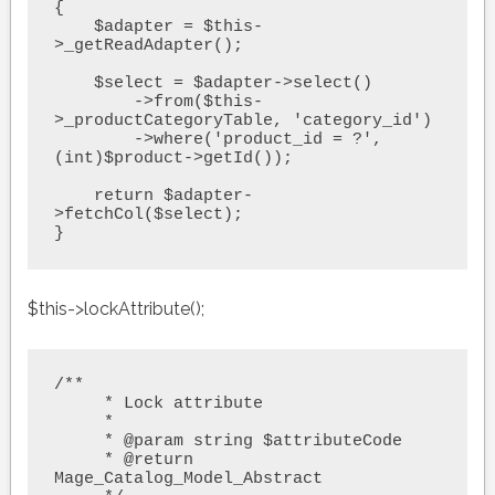
{

    $adapter = $this-
>_getReadAdapter();

    $select = $adapter->select()

        ->from($this-
>_productCategoryTable, 'category_id')

        ->where('product_id = ?', 
(int)$product->getId());

    return $adapter-
>fetchCol($select);

}
$this->lockAttribute();
/**

     * Lock attribute

     *

     * @param string $attributeCode

     * @return 
Mage_Catalog_Model_Abstract
