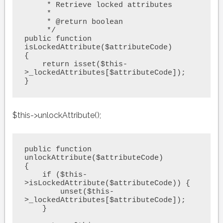
     * Retrieve locked attributes

     *

     * @return boolean

     */

public function 
isLockedAttribute($attributeCode)

{

    return isset($this-
>_lockedAttributes[$attributeCode]);

}
$this->unlockAttribute();
public function 
unlockAttribute($attributeCode)

{

    if ($this-
>isLockedAttribute($attributeCode)) {

        unset($this-
>_lockedAttributes[$attributeCode]);

    }
