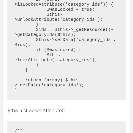
>isLockedAttribute('category_ids')) {

            $wasLocked = true;

            $this-
>unlockAttribute('category_ids');

        }

        $ids = $this->_getResource()-
>getCategoryIds($this);

        $this->setData('category_ids', 
$ids);

        if ($wasLocked) {

            $this-
>lockAttribute('category_ids');

        }

    }

    return (array) $this-
>_getData('category_ids');

}
$this->isLockedAttribute();
/**
