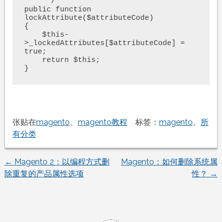
     */

public function 
lockAttribute($attributeCode)

{

    $this-
>_lockedAttributes[$attributeCode] = 
true;

    return $this;

}
张贴在
magento
、
magento教程
标签：
magento
、
所
有分类
←
Magento 2：以编程方式删
Magento：如何删除系统属
文
除重复的产品属性选项
性？
→
章
导