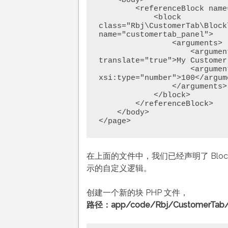
    <body> 

        <referenceBlock name="customer_form"> 

            <block 
class="Rbj\CustomerTab\Block
name="customertab_panel"> 

                <arguments> 

                    <argument name="tab_label " xsi:type="string" 
translate="true">My Customer
                    <argument name="sort_order" 
xsi:type="number">100</argume
                </arguments> 

            </block> 

        </referenceBlock> 

    </body> 

</page>
在上面的文件中，我们已经声明了 Blo
示的自定义逻辑。
创建一个新的块 PHP 文件，
路径：app/code/Rbj/CustomerTab/B