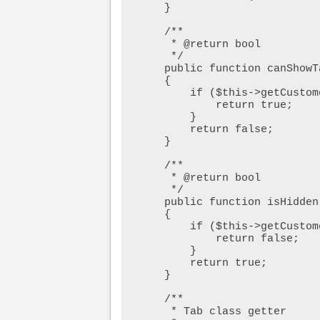
    }

    /**

     * @return bool

     */

    public function canShowTab()

    {

        if ($this->getCustomerId()) {

            return true;

        }

        return false;

    }

    /**

     * @return bool

     */

    public function isHidden()

    {

        if ($this->getCustomerId()) {

            return false;

        }

        return true;

    }

    /**

     * Tab class getter
