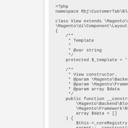
<?php

namespace Rbj\CustomerTab\Bl
class View extends \Magento\
\Magento\Ui\Component\Layout
{

    /**

     * Template

     *

     * @var string

     */

    protected $_template = 'tab/customer_view.phtml';

    /**

     * View constructor.

     * @param \Magento\Backend\Block\Template\Context $context

     * @param \Magento\Framework\Registry $registry

     * @param array $data

     */

    public function __construct(

        \Magento\Backend\Block\Template\Context $context,

        \Magento\Framework\Registry $registry,

        array $data = []

    ) {

        $this->_coreRegistry = $registry;
