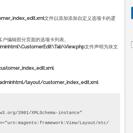
omer_index_edit.xml
文件以添加添加自定义选项卡的逻
客户编辑部分页面的选项卡列表。
minhtml\CustomerEdit\Tab\View.php
文件声明为块文
customer_index_edit.xml
minhtml/layout/customer_index_edit.xml
w3.org/2001/XMLSchema-instance" 

n="urn:magento:framework:View/Layout/etc/ 