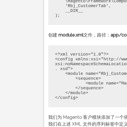
    \Magento\Framework\Component\ComponentRegistrar::MODULE, 

    'Rbj_CustomerTab', 

    __DIR__ 

);
创建
module.xml
文件，路径：
app/co
<?xml version="1.0"?> 

<config xmlns:xsi="http://ww
xsi:noNamespaceSchemaLocatio
. xsd"> 

    <module name="Rbj_CustomerTab" setup_version="2.0.0"> 

        <sequence> 

            <module name="Magento_Customer"/> 

        </sequence> 

    </module> 

</config>
我们为 Magento 客户模块添加了
我们在上述 XML 文件的序列标签中定