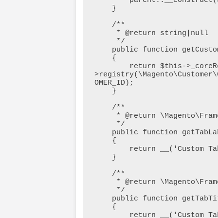
        parent::__construct($context, $data);

    }

    /**

     * @return string|null

     */

    public function getCustomerId()

    {

        return $this->_coreRegistry-
>registry(\Magento\Customer\
OMER_ID);

    }

    /**

     * @return \Magento\Framework\Phrase

     */

    public function getTabLabel()

    {

        return __('Custom Tab');

    }

    /**

     * @return \Magento\Framework\Phrase

     */

    public function getTabTitle()

    {

        return __('Custom Tab');
