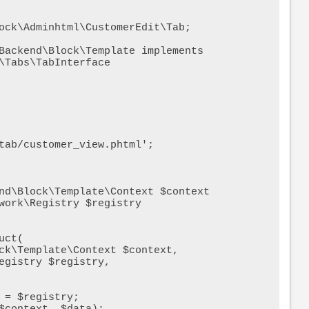
ock\Adminhtml\CustomerEdit\Tab;

Backend\Block\Template implements 
\Tabs\TabInterface
