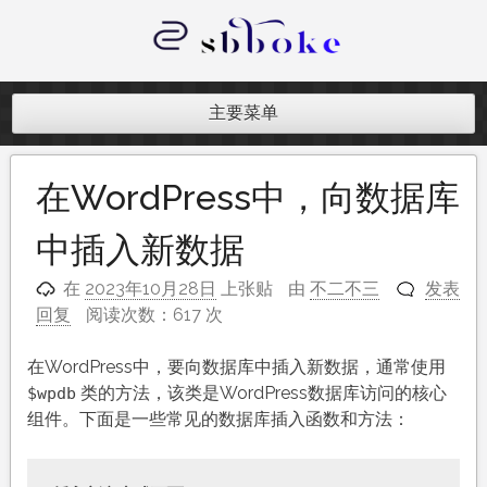
跳
至
内
记录跨境电商独立站开发遇到的点点
容
滴滴
主要菜单
在WordPress中，向数据库
中插入新数据
在
2023年10月28日
上张贴
由
不二不三
发表
回复
阅读次数：617 次
在WordPress中，要向数据库中插入新数据，通常使用
类的方法，该类是WordPress数据库访问的核心
$wpdb
组件。下面是一些常见的数据库插入函数和方法：