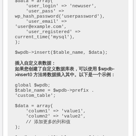
$data = array(

    'user_login' => 'newuser',

    'user_pass' => 
wp_hash_password('userpassword'),

    'user_email' => 
'user@example.com',

    'user_registered' => 
current_time('mysql'),

);

$wpdb->insert($table_name, $data);

插入自定义表数据：

如果您创建了自定义数据库表，可以使用 $wpdb-
>insert() 方法将数据插入其中。以下是一个示例：
global $wpdb;

$table_name = $wpdb->prefix . 
'custom_table';

$data = array(

    'column1' => 'value1',

    'column2' => 'value2',

    // 添加更多的列和值

);
