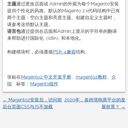
主题
通过更改店面或 Admin的外观为每个Magento安装
提供个性化的风格。默认的Magento 2.x代码结构中已有
两个主题：空白主题和亮度主题。创建自定义主题时，
请参考这些默认主题。
语言包
通过提供在店面和Admin上显示的字符串的翻译
来帮助进行国际化（i18n）和本地化。
构建模块时，必须遵循
PSR-4兼容
结构。
张贴在
Magento2 中文开发手册
、
magento2教程
、
介
绍
标签：
Magento组件
←
Magento2安装后，访问前
2020年，各跨境电商平台的发
文
后台页面CSS与JS不加载
展前景？
→
章