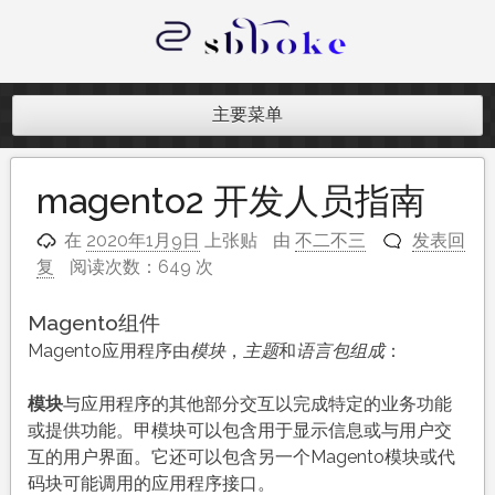
跳
至
内
记录跨境电商独立站开发遇到的点点
容
滴滴
主要菜单
magento2 开发人员指南
在
2020年1月9日
上张贴
由
不二不三
发表回
复
阅读次数：649 次
Magento组件
Magento应用程序由
模块
，
主题
和
语言包组成
：
模块
与应用程序的其他部分交互以完成特定的业务功能
或提供功能。甲模块可以包含用于显示信息或与用户交
互的用户界面。它还可以包含另一个Magento模块或代
码块可能调用的应用程序接口。