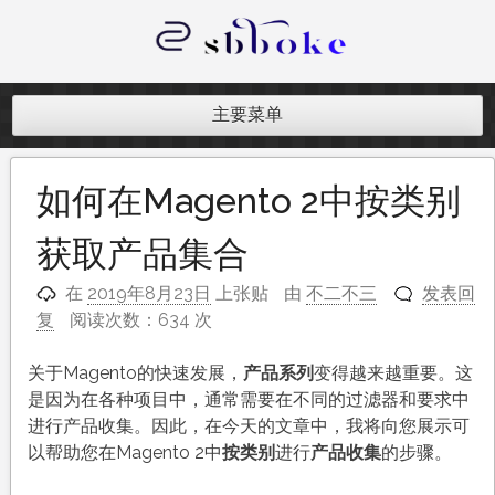
跳
至
内
记录跨境电商独立站开发遇到的点点
容
滴滴
主要菜单
如何在Magento 2中按类别
获取产品集合
在
2019年8月23日
上张贴
由
不二不三
发表回
复
阅读次数：634 次
关于Magento的快速发展，
产品系列
变得越来越重要。这
是因为在各种项目中，通常需要在不同的过滤器和要求中
进行产品收集。因此，在今天的文章中，我将向您展示可
以帮助您在Magento 2中
按类别
进行
产品收集
的步骤。