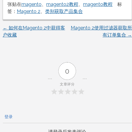
张贴在
magento
、
magento2教程
、
magento教程
标
签：
Magento 2
、
类别获取产品集合
←
如何在Magento 2中获得客
Magento 2使用过滤器获取所
文
户收藏
有订单集合
→
章
导
0
航
文章评分
登录
请登录后发表评论