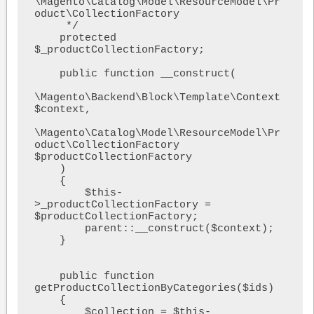
\Magento\Catalog\Model\ResourceModel\Pr
oduct\CollectionFactory

     */

    protected 
$_productCollectionFactory;

    public function __construct(

\Magento\Backend\Block\Template\Context 
$context,        

\Magento\Catalog\Model\ResourceModel\Pr
oduct\CollectionFactory 
$productCollectionFactory

    )

    {    

        $this-
>_productCollectionFactory = 
$productCollectionFactory;

        parent::__construct($context);

    }

    public function 
getProductCollectionByCategories($ids)

    {

        $collection = $this-