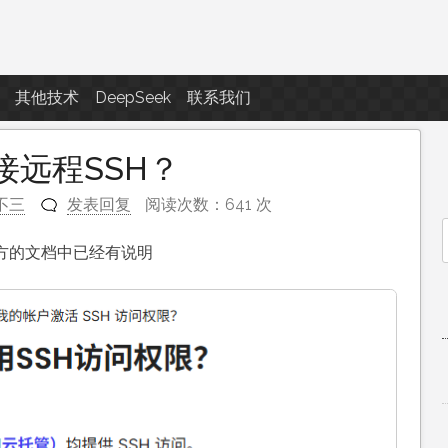
点滴滴
其他技术
DeepSeek
联系我们
何连接远程SSH？
不三
发表回复
阅读次数：641 次
在官方的文档中已经有说明
f