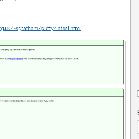
rg.uk/~sgtatham/putty/latest.html