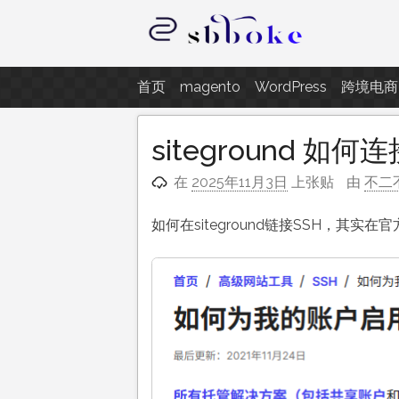
跳
至
内
记录跨境电商独立站开发遇到的点
容
首页
magento
WordPress
跨境电商
siteground 如
在
2025年11月3日
上张贴
由
不二
如何在siteground链接SSH，其实