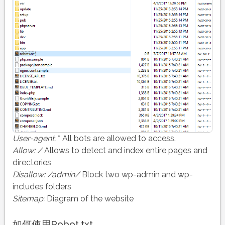
User-agent:
* All bots are allowed to access.
Allow: /
Allows to detect and index entire pages and
directories
Disallow: /admin/
Block two wp-admin and wp-
includes folders
Sitemap:
Diagram of the website
如何使用Robot.txt