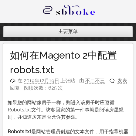
跳
至
内
记录跨境电商独立站开发遇到的点点
容
滴滴
主要菜单
如何在Magento 2中配置
robots.txt
在
2019年12月19日
上张贴
由
不二不三
发表
回复
阅读次数：625 次
如果您的网站像房子一样，则进入该房子时应遵循
Robots.txt文件。访客回家的第一件事就是阅读房屋规
则，并知道房东是否允许其参观。
Robots.txt
是网站管理员创建的文本文件，用于指导机器