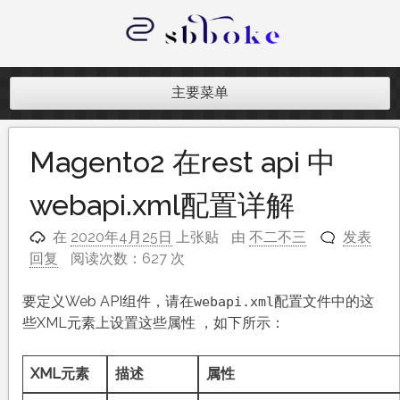
跳
至
内
记录跨境电商独立站开发遇到的点点
容
滴滴
主要菜单
Magento2 在rest api 中
webapi.xml配置详解
在
2020年4月25日
上张贴
由
不二不三
发表
回复
阅读次数：627 次
要定义Web API组件，请在
配置文件中的这
webapi.xml
些XML元素上设置这些属性 ，如下所示：
XML元素
描述
属性