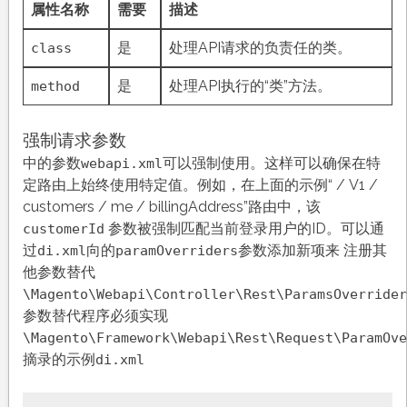
属性名称
需要
描述
是
处理API请求的负责任的类。
class
是
处理API执行的“类”方法。
method
强制请求参数
中的参数
可以强制使用。这样可以确保在特
webapi.xml
定路由上始终使用特定值。例如，在上面的示例“ / V1 /
customers / me / billingAddress”路由中，该
参数被强制匹配当前登录用户的ID。可以通
customerId
过
向的
参数添加新项来 注册其
di.xml
paramOverriders
他参数替代
\Magento\Webapi\Controller\Rest\ParamsOverrider
参数替代程序必须实现
\Magento\Framework\Webapi\Rest\Request\ParamOve
摘录的示例
di.xml