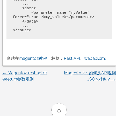
    ...

    <data>

        <parameter name="myValue" 
force="true">%my_value%</parameter>

    </data>

    ...

</route>
张贴在
magento2教程
标签：
Rest API
、
webapi.xml
←
Magento2 rest api 中
Magento 2：如何从API返回
文
@return参数规则
JSON对象？
→
章
导
0
航