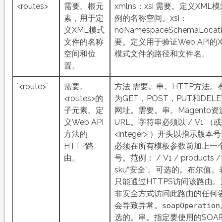
<routes>
需要。根元
xmlns：xsi 需要。定义XML
素，用于定
例的名称空间。xsi：
义XML模式
noNamespaceSchemaLocat
文件的名称
要。定义用于验证Web API的X
空间和位
模式文件的路径和文件名。
置。
`<route>`
需要。
方法 需要。串。HTTP方法。
<routes>的
为GET，POST，PUT和DELE
子元素。定
网址。需要。串。Magento资
义Web API
URL。字符串必须以`/ V1`（或`
方法的
<integer>`）开头以指示版本
HTTP路
必须在所有模板参数前加上一
由。
号。范例：`/ V1 / products 
sku“安全”。可选的。布尔值。
只能通过HTTPS访问该路由
非安全方式访问此路由的任何
会导致异常。
soapOperation
选的。串。指定要使用的SOA