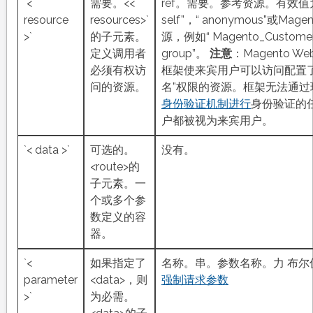
`<
需要。<<
ref。需要。参考资源。有效值
resource
resources>`
self”，“ anonymous”或Mage
>`
的子元素。
源，例如“ Magento_Customer 
定义调用者
group”。
注意
：Magento Web
必须有权访
框架使来宾用户可以访问配置了
问的资源。
名”权限的资源。框架无法通过
身份验证机制进行
身份验证的
户都被视为来宾用户。
`< data >`
可选的。
没有。
<route>的
子元素。一
个或多个参
数定义的容
器。
`<
如果指定了
名称。串。参数名称。力 布尔
parameter
<data>，则
强制请求参数
>`
为必需。