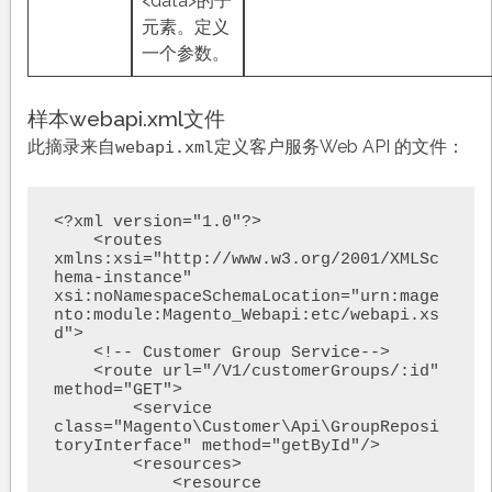
<data>的子
元素。定义
一个参数。
样本webapi.xml文件
此摘录来自
定义客户服务Web API 的文件：
webapi.xml
<?xml version="1.0"?>

    <routes 
xmlns:xsi="http://www.w3.org/2001/XMLSc
hema-instance" 
xsi:noNamespaceSchemaLocation="urn:mage
nto:module:Magento_Webapi:etc/webapi.xs
d">

    <!-- Customer Group Service-->

    <route url="/V1/customerGroups/:id" 
method="GET">

        <service 
class="Magento\Customer\Api\GroupReposi
toryInterface" method="getById"/>

        <resources>

            <resource 