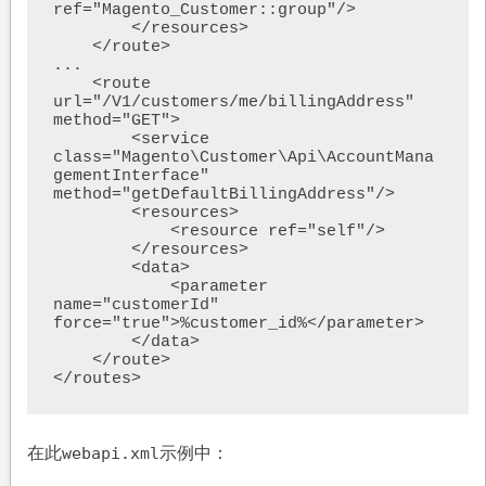
ref="Magento_Customer::group"/>

        </resources>

    </route>

...

    <route 
url="/V1/customers/me/billingAddress" 
method="GET">

        <service 
class="Magento\Customer\Api\AccountMana
gementInterface" 
method="getDefaultBillingAddress"/>

        <resources>

            <resource ref="self"/>

        </resources>

        <data>

            <parameter 
name="customerId" 
force="true">%customer_id%</parameter>

        </data>

    </route>

</routes>
在此
示例中：
webapi.xml