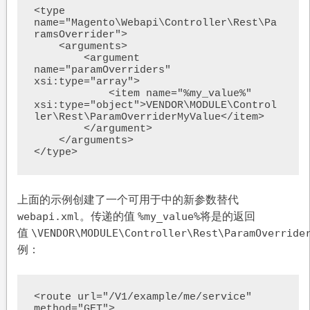
<type 
name="Magento\Webapi\Controller\Rest\Pa
ramsOverrider">

    <arguments>

        <argument 
name="paramOverriders" 
xsi:type="array">

            <item name="%my_value%" 
xsi:type="object">VENDOR\MODULE\Control
ler\Rest\ParamOverriderMyValue</item>

        </argument>

    </arguments>

</type>
上面的示例创建了一个可用于中的新参数替代
。传递的值
将是的返回
webapi.xml
%my_value%
值
\VENDOR\MODULE\Controller\Rest\ParamOverride
例：
<route url="/V1/example/me/service" 
method="GET">
