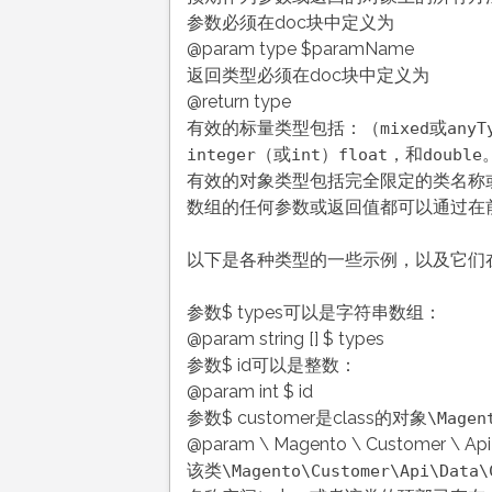
参数必须在doc块中定义为
@param type $paramName
返回类型必须在doc块中定义为
@return type
有效的标量类型包括：（
或
mixed
anyT
（或
）
，和
integer
int
float
double
有效的对象类型包括完全限定的类名称
数组的任何参数或返回值都可以通过在
以下是各种类型的一些示例，以及它们在
参数$ types可以是字符串数组：
@param string [] $ types
参数$ id可以是整数：
@param int $ id
参数$ customer是class的对象
\Magen
@param \ Magento \ Customer \ A
该类
\Magento\Customer\Api\Data\