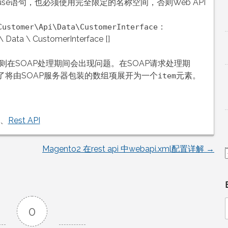
e语句，也必须使用完全限定的名称空间，否则Web API
：
Customer\Api\Data\CustomerInterface
 Data \ CustomerInterface []
则在SOAP处理期间会出现问题。在SOAP请求处理期
了将由SOAP服务器包装的数组项展开为一个
元素。
item
、
Rest API
Magento2 在rest api 中webapi.xml配置详解
→
0