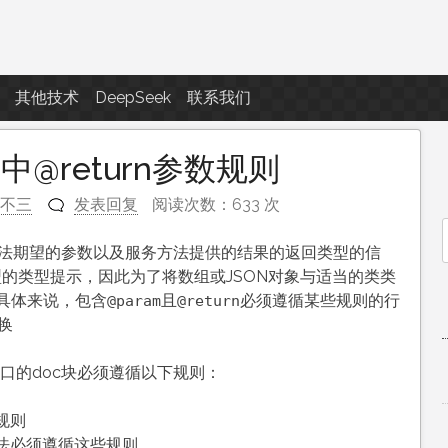
点滴滴
其他技术
DeepSeek
联系我们
api 中@return参数规则
二不三
发表回复
阅读次数：633 次
务方法期望的参数以及服务方法提供的结果的返回类型的信
f
类型的类型提示，因此为了将数组或JSON对象与适当的类类
。具体来说，包含
且
必须遵循某些规则的行
@param
@return
换
接口的doc块必须遵循以下规则：
规则
法必须遵循这些规则