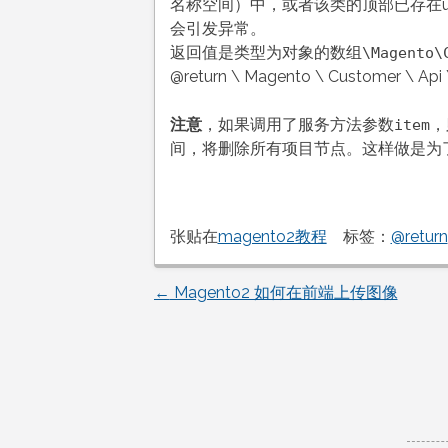
名称空间）中，或者该类的顶部已存在us
会引发异常。
返回值是类型为对象的数组
\Magento\
@return \ Magento \ Customer \ Api \
注意
，如果调用了服务方法参数
，
item
间，将删除所有项目节点。这样做是为
张贴在
magento2教程
标签：
@return
←
Magento2 如何在前端上传图像
文
章
导
航