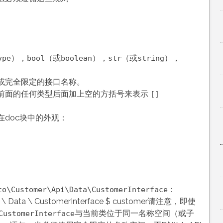
），
（或
），
（或
），
ype
bool
boolean
str
string
。
或完全限定的接口名称。
前面的任何类型后面加上空的方括号来表示
[]
doc块中的外观：
：
to\Customer\Api\Data\CustomerInterface
pi \ Data \ CustomerInterface $ customer请注意，即使
与当前类位于同一名称空间（或子
CustomerInterface