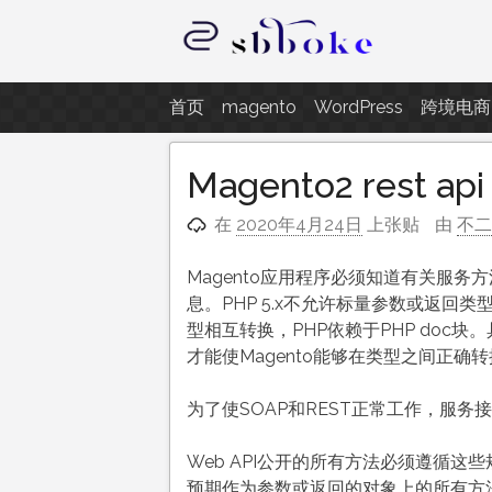
跳
至
内
记录跨境电商独立站开发遇到的点
容
首页
magento
WordPress
跨境电商
Magento2 rest 
在
2020年4月24日
上张贴
由
不
Magento应用程序必须知道有关服
息。PHP 5.x不允许标量参数或返回
型相互转换，PHP依赖于PHP doc块
才能使Magento能够在类型之间正确转
为了使SOAP和REST正常工作，服务
Web API公开的所有方法必须遵循这些
预期作为参数或返回的对象上的所有方