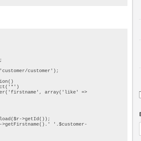


'customer/customer');

on()
