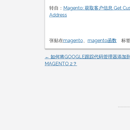
转自：
Magento: 获取客户信息 Get Custome
Address
张贴在
magento
、
magento函数
标
←
如何将GOOGLE跟踪代码管理器添加
文
MAGENTO 2？
章
导
航