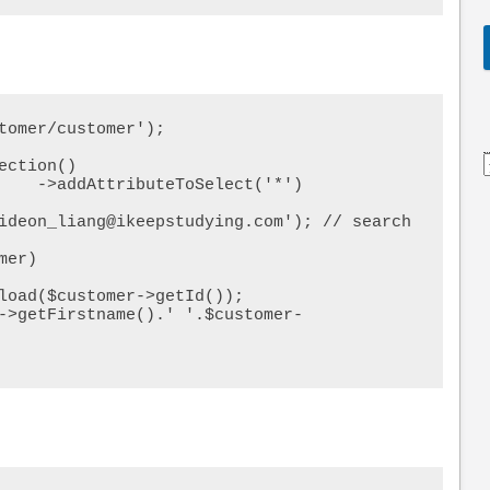
tomer/customer');

ction()

*')

ideon_liang@ikeepstudying.com'); // search

er) 
