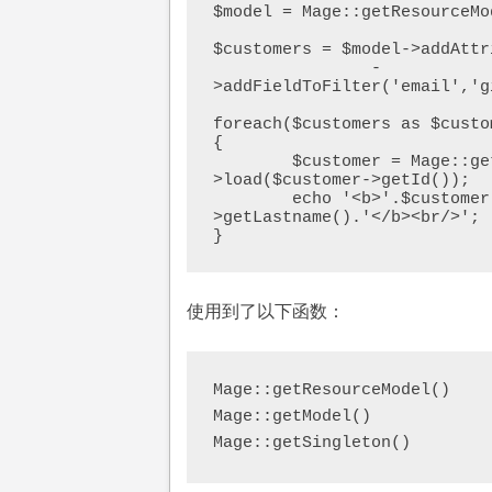
$model = Mage::getResourceMo
$customers = $model->addAttr
            	-
>addFieldToFilter('email','g
foreach($customers as $custom
{       

        $customer = Mage::getModel('customer/customer')-
>load($customer->getId());

        echo '<b>'.$customer->getFirstname().' '.$customer-
>getLastname().'</b><br/>';

}
使用到了以下函数：
Mage::getResourceModel()
Mage::getModel()
Mage::getSingleton()