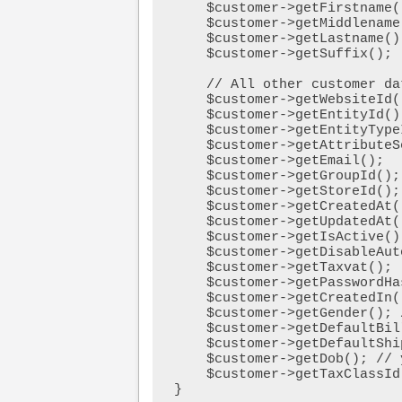
    $customer->getFirstname(); // First Name

    $customer->getMiddlename(); // Middle Name

    $customer->getLastname(); // Last Name

    $customer->getSuffix();

    // All other customer data

    $customer->getWebsiteId(); // ID

    $customer->getEntityId(); // ID

    $customer->getEntityTypeId(); // ID

    $customer->getAttributeSetId(); // ID

    $customer->getEmail();

    $customer->getGroupId(); // ID

    $customer->getStoreId(); // ID

    $customer->getCreatedAt(); // yyyy-mm-ddThh:mm:ss+01:00

    $customer->getUpdatedAt(); // yyyy-mm-dd hh:mm:ss

    $customer->getIsActive(); // 1

    $customer->getDisableAutoGroupChange();

    $customer->getTaxvat();

    $customer->getPasswordHash();

    $customer->getCreatedIn(); // Admin

    $customer->getGender(); // ID

    $customer->getDefaultBilling(); // ID

    $customer->getDefaultShipping(); // ID

    $customer->getDob(); // yyyy-mm-dd hh:mm:ss

    $customer->getTaxClassId(); // ID

}