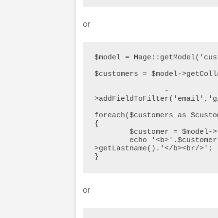
or
$model = Mage::getModel('cus
$customers = $model->getColle
				->addAttributeToSelect('
            	-
>addFieldToFilter('email','g
foreach($customers as $custom
{       

        $customer = $model->load($customer->getId());

        echo '<b>'.$customer->getFirstname().' '.$customer-
>getLastname().'</b><br/>';

}
or