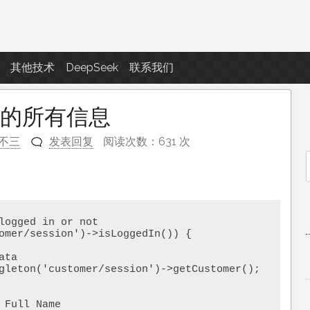
点滴滴
其他技术
DeepSeek
联系我们
客户的所有信息
不三
发表回复
阅读次数：631 次
f
logged in or not

omer/session')->isLoggedIn()) {
