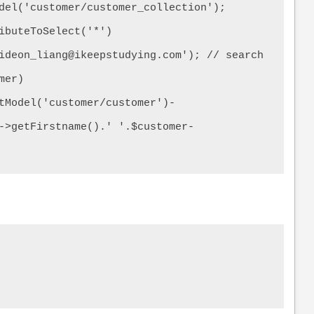
del('customer/customer_collection');

ibuteToSelect('*')

ideon_liang@ikeepstudying.com'); // search

er) 
