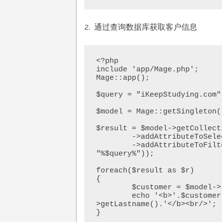
2. 通过查询数据库获取客户信息
<?php

include 'app/Mage.php';

Mage::app();

$query = "iKeepStudying.com";
$model = Mage::getSingleton(
$result = $model->getCollecti
        ->addAttributeToSelect('*')

        ->addAttributeToFilter('firstname', array('like' => 
"%$query%"));

foreach($result as $r) 

{       

        $customer = $model->load($r->getId());

        echo '<b>'.$customer->getFirstname().' '.$customer-
>getLastname().'</b><br/>';

}