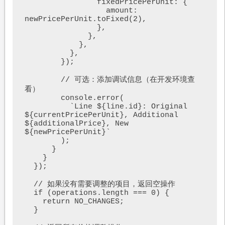
                fixedPricePerUnit: {

                  amount: 
newPricePerUnit.toFixed(2),

                },

              },

            },

          },

        });

        // 可选：添加调试信息（在开发环境查
看）

        console.error(

          `Line ${line.id}: Original 
${currentPricePerUnit}, Additional 
${additionalPrice}, New 
${newPricePerUnit}`

        );

      }

    }

  });

  // 如果没有需要调整的项目，返回空操作

  if (operations.length === 0) {

    return NO_CHANGES;

  }
