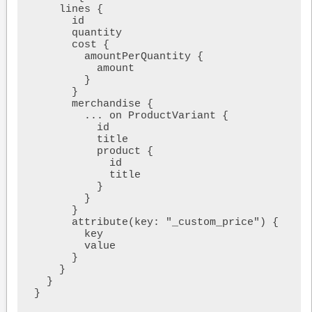
    lines {

      id

      quantity

      cost {

        amountPerQuantity {

          amount

        }

      }

      merchandise {

        ... on ProductVariant {

          id

          title

          product {

            id

            title

          }

        }

      }

      attribute(key: "_custom_price") {

        key

        value

      }

    }

  }

}