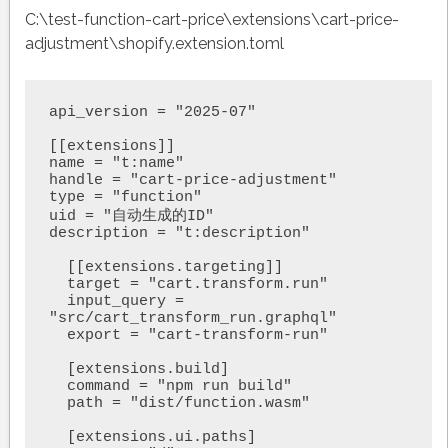
C:\test-function-cart-price\extensions\cart-price-
adjustment\shopify.extension.toml
api_version = "2025-07"

[[extensions]]

name = "t:name"

handle = "cart-price-adjustment"

type = "function"

uid = "自动生成的ID"

description = "t:description"

  [[extensions.targeting]]

  target = "cart.transform.run"

  input_query = 
"src/cart_transform_run.graphql"

  export = "cart-transform-run"

  [extensions.build]

  command = "npm run build"

  path = "dist/function.wasm"

  [extensions.ui.paths]
