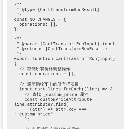
/**

 * @type {CartTransformRunResult}

 */

const NO_CHANGES = {

  operations: [],

};

/**

 * @param {CartTransformRunInput} input

 * @returns {CartTransformRunResult}

 */

export function cartTransformRun(input) 
{

  // 存储所有价格调整操作

  const operations = [];

  // 遍历购物车中的所有行项目

  input.cart.lines.forEach((line) => {

    // 查找 _custom_price 属性

    const customPriceAttribute = 
line.attribute?.find(

      (attr) => attr.key === 
"_custom_price"

    );
