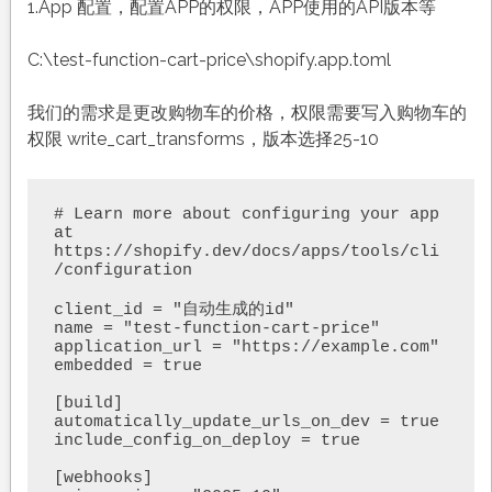
1.App 配置，配置APP的权限，APP使用的API版本等
C:\test-function-cart-price\shopify.app.toml
我们的需求是更改购物车的价格，权限需要写入购物车的
权限 write_cart_transforms，版本选择25-10
# Learn more about configuring your app 
at 
https://shopify.dev/docs/apps/tools/cli
/configuration

client_id = "自动生成的id"

name = "test-function-cart-price"

application_url = "https://example.com"

embedded = true

[build]

automatically_update_urls_on_dev = true

include_config_on_deploy = true

[webhooks]
