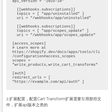
api_version = "2025-10"

  [[webhooks.subscriptions]]

  topics = [ "app/uninstalled" ]

  uri = "/webhooks/app/uninstalled"

  [[webhooks.subscriptions]]

  topics = [ "app/scopes_update" ]

  uri = "/webhooks/app/scopes_update"

[access_scopes]

# Learn more at 
https://shopify.dev/docs/apps/tools/cli
/configuration#access_scopes

scopes = 
"write_products,write_cart_transforms"

[auth]

redirect_urls = [ 
"https://example.com/api/auth" ]
2.扩展配置，配置Cart Transform扩展需要引用那些文
件，扩展api版本之类的