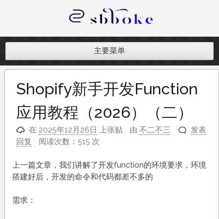
跳
至
内
记录跨境电商独立站开发遇到的点点
容
滴滴
主要菜单
Shopify新手开发Function
应用教程（2026）（二）
在
2025年12月26日
上张贴
由
不二不三
发表
回复
阅读次数：515 次
上一篇文章，我们讲解了开发function的环境要求，环境
搭建好后，开发的命令和代码都差不多的
需求：