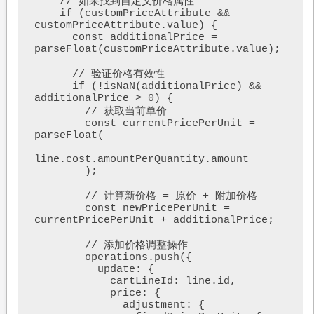
    // 如果找到自定义价格属性

    if (customPriceAttribute && 
customPriceAttribute.value) {

      const additionalPrice = 
parseFloat(customPriceAttribute.value);

      // 验证价格有效性

      if (!isNaN(additionalPrice) && 
additionalPrice > 0) {

        // 获取当前单价

        const currentPricePerUnit = 
parseFloat(

line.cost.amountPerQuantity.amount

        );

        // 计算新价格 = 原价 + 附加价格

        const newPricePerUnit = 
currentPricePerUnit + additionalPrice;

        // 添加价格调整操作

        operations.push({

          update: {

            cartLineId: line.id,

            price: {

              adjustment: {
