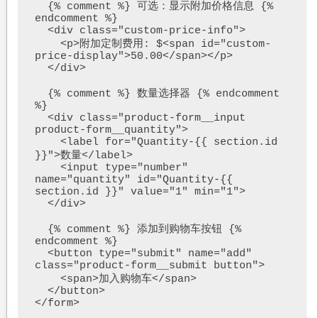
  {% comment %} 可选：显示附加价格信息 {% 
endcomment %}

  <div class="custom-price-info">

    <p>附加定制费用: $<span id="custom-
price-display">50.00</span></p>

  </div>

  {% comment %} 数量选择器 {% endcomment 
%}

  <div class="product-form__input 
product-form__quantity">

    <label for="Quantity-{{ section.id 
}}">数量</label>

    <input type="number" 
name="quantity" id="Quantity-{{ 
section.id }}" value="1" min="1">

  </div>

  {% comment %} 添加到购物车按钮 {% 
endcomment %}

  <button type="submit" name="add" 
class="product-form__submit button">

    <span>加入购物车</span>

  </button>
