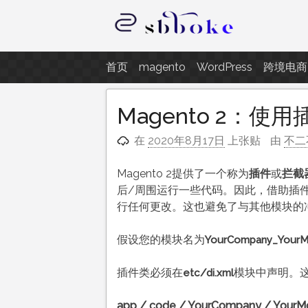
跳
至
内
记录跨境电商独立站开发遇到的点
容
首页
magento
WordPress
跨境电商
Magento 2：
在
2020年8月17日
上张贴
由
不二
Magento 2提供了一个称为
插件
或
拦截
后/周围运行一些代码。因此，借助插
行任何更改。这也避免了与其他模块的
假设您的模块名为
YourCompany_YourM
插件类必须在
模块中声明。
etc/di.xml
app / code / YourCompany / YourMod