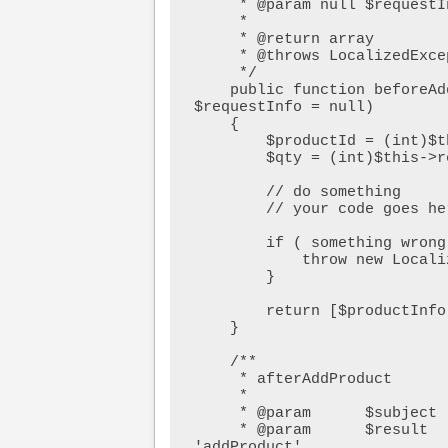
     * @param null $requestInfo

     *

     * @return array

     * @throws LocalizedException

     */

    public function beforeAddProduct($subject, $productInfo, 
$requestInfo = null)

    {        

        $productId = (int)$this->request->getParam('product', 0);        

        $qty = (int)$this->request->getParam('qty', 1);                

        // do something

        // your code goes here

        if ( something wrong ) {

            throw new LocalizedException(__('Your error message'));

        }

        return [$productInfo, $requestInfo];

    }

    /**

     * afterAddProduct

     *

     * @param      $subject

     * @param      $result    Returned value from core observed method 
'addProduct'     
