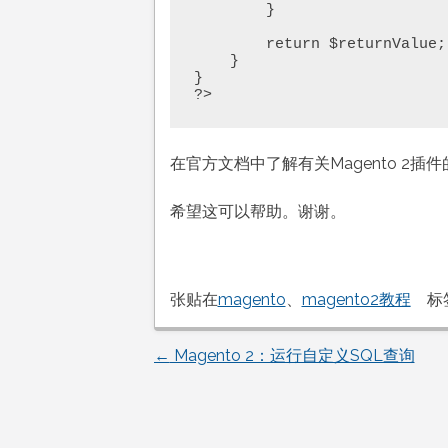
        }

        return $returnValue;    

    }

}

?>
在官方文档中了解有关Magento 2插
希望这可以帮助。谢谢。
张贴在
magento
、
magento2教程
标
←
Magento 2：运行自定义SQL查询
文
章