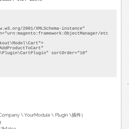
w.w3.org/2001/XMLSchema-instance" 
n="urn:magento:framework:ObjectManager/etc
\Plugin\CartPlugin" sortOrder="10" 
y \ YourModule \ Plugin \插件）
为
false。