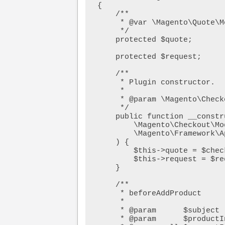
{

    /**

     * @var \Magento\Quote\Model\Quote

     */

    protected $quote;

    protected $request;

    /**

     * Plugin constructor.

     *

     * @param \Magento\Checkout\Model\Session $checkoutSession

     */

    public function __construct(

        \Magento\Checkout\Model\Session $checkoutSession,

        \Magento\Framework\App\Request\Http $request        

    ) {

        $this->quote = $checkoutSession->getQuote();

        $this->request = $request;        

    }

    /**

     * beforeAddProduct

     *

     * @param      $subject

     * @param      $productInfo
