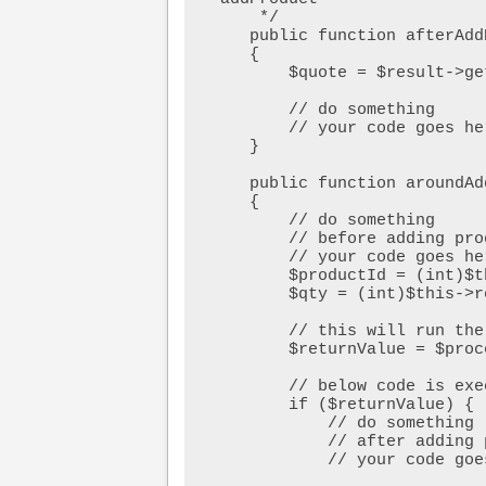
     */

    public function afterAddProduct($subject, $result)

    {

        $quote = $result->getQuote();

        // do something

        // your code goes here        

    }

    public function aroundAddProduct($subject, $proceed)

    {

        // do something 

        // before adding product to cart

        // your code goes here

        $productId = (int)$this->request->getParam('product', 0);        

        $qty = (int)$this->request->getParam('qty', 1);    

        // this will run the core addProduct function

        $returnValue = $proceed();        

        // below code is executed after product is added to cart

        if ($returnValue) {

            // do something

            // after adding product to cart

            // your code goes here
