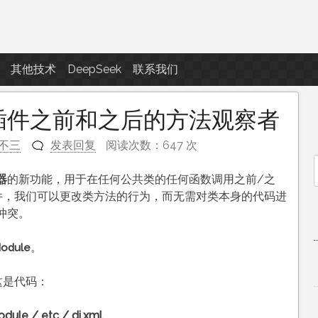
点滴滴
其他技术
DeepSeek
联系我们
使用插件之前和之后的方法观察者
不三
发表回复
阅读次数：647 次
器
的新功能，用于在任何公共类的任何函数调用之前/之
f
件，我们可以更改类方法的行为，而无需对类本身的代码进
冲突。
。
odule
这是代码：
ule / etc / di.xml