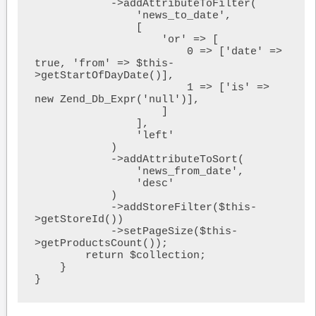
            ->addAttributeToFilter(

                'news_to_date',

                [

                    'or' => [

                        0 => ['date' => 
true, 'from' => $this-
>getStartOfDayDate()],

                        1 => ['is' => 
new Zend_Db_Expr('null')],

                    ]

                ],

                'left'

            )

            ->addAttributeToSort(

                'news_from_date',

                'desc'

            )

            ->addStoreFilter($this-
>getStoreId())

            ->setPageSize($this-
>getProductsCount());

        return $collection;

    }

}