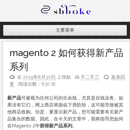
跳
至
内
记录跨境电商独立站开发遇到的点点
容
滴滴
主要菜单
magento 2 如何获得新产品
系列
在
2019年8月30日
上张贴
由
不二不三
发表回
复
阅读次数：630 次
新产品
可被视为任何公司的生命线，尤其是在线业务。如
果没有它们，网上商店将面临下滑阶段，这可能导致被其
他商店收购。但是，要显示新产品，您可能需要有关新产
品集合的数据。因此，在今天的文章中，我将指导您如何
在Magento 2中
获得新产品系列
。