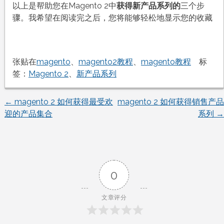
以上是帮助您在Magento 2中
获得新产品系列的
三个步
骤。我希望在阅读完之后，您将能够轻松地显示您的收藏
张贴在
magento
、
magento2教程
、
magento教程
标
签：
Magento 2
、
新产品系列
←
magento 2 如何获得最受欢
magento 2 如何获得销售产品
文
迎的产品集合
系列
→
章
导
0
航
文章评分