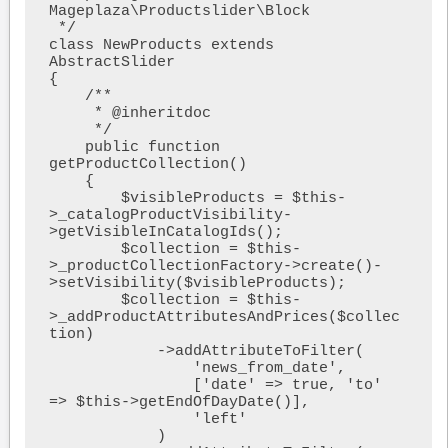
Mageplaza\Productslider\Block

 */

class NewProducts extends 
AbstractSlider

{

    /**

     * @inheritdoc

     */

    public function 
getProductCollection()

    {

        $visibleProducts = $this-
>_catalogProductVisibility-
>getVisibleInCatalogIds();

        $collection = $this-
>_productCollectionFactory->create()-
>setVisibility($visibleProducts);

        $collection = $this-
>_addProductAttributesAndPrices($collec
tion)

            ->addAttributeToFilter(

                'news_from_date',

                ['date' => true, 'to' 
=> $this->getEndOfDayDate()],

                'left'

            )
