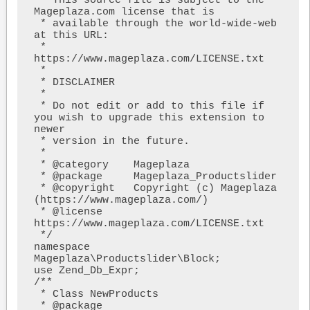
 * This source file is subject to the 
Mageplaza.com license that is

 * available through the world-wide-web 
at this URL:

 * 
https://www.mageplaza.com/LICENSE.txt

 *

 * DISCLAIMER

 *

 * Do not edit or add to this file if 
you wish to upgrade this extension to 
newer

 * version in the future.

 *

 * @category    Mageplaza

 * @package     Mageplaza_Productslider

 * @copyright   Copyright (c) Mageplaza 
(https://www.mageplaza.com/)

 * @license     
https://www.mageplaza.com/LICENSE.txt

 */

namespace 
Mageplaza\Productslider\Block;

use Zend_Db_Expr;

/**

 * Class NewProducts

 * @package 