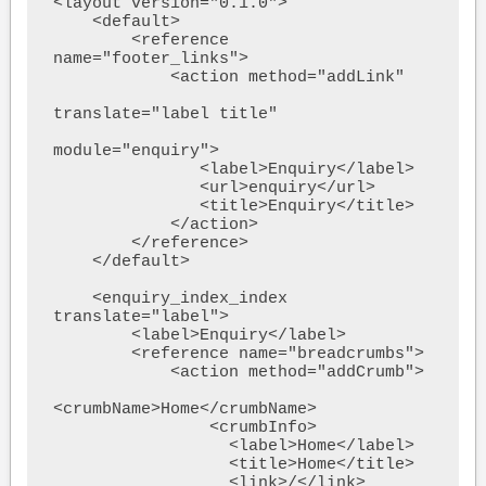
<layout version="0.1.0">

    <default>

        <reference 
name="footer_links">

            <action method="addLink"

translate="label title"

module="enquiry">

               <label>Enquiry</label>

               <url>enquiry</url>

               <title>Enquiry</title>

            </action>

        </reference>

    </default>

    <enquiry_index_index 
translate="label">

        <label>Enquiry</label>

        <reference name="breadcrumbs">

            <action method="addCrumb">

<crumbName>Home</crumbName>

                <crumbInfo>

                  <label>Home</label>

                  <title>Home</title>

                  <link>/</link>
