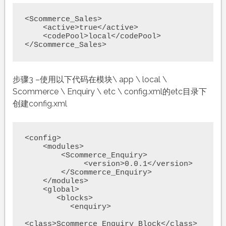
<Scommerce_Sales>

    <active>true</active>

    <codePool>local</codePool>

</Scommerce_Sales>
步骤3 –使用以下代码在模块\ app \ local \
Scommerce \ Enquiry \ etc \ config.xml的etc目录下
创建config.xml
<config>

    <modules>

        <Scommerce_Enquiry>

             <version>0.0.1</version>

        </Scommerce_Enquiry>

    </modules>

    <global>

       <blocks>

          <enquiry>

<class>Scommerce_Enquiry_Block</class>
