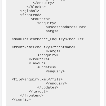
          </enquiry>

       </blocks>

    </global>

    <frontend>

         <routers>

            <enquiry>

                <use>standard</use>

                <args>

<module>Scommerce_Enquiry</module>

<frontName>enquiry</frontName>

                </args>

            </enquiry>

        </routers>

        <layout>

            <updates>

                <enquiry>

<file>enquiry.xml</file>

                </enquiry>

            </updates>

        </layout>

    </frontend>

</config>