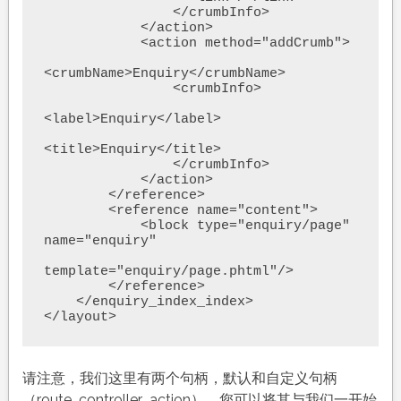
                </crumbInfo>

            </action>

            <action method="addCrumb">

<crumbName>Enquiry</crumbName>

                <crumbInfo>

<label>Enquiry</label>

<title>Enquiry</title>

                </crumbInfo>

            </action>

        </reference>

        <reference name="content">

            <block type="enquiry/page" 
name="enquiry"

template="enquiry/page.phtml"/>

        </reference>

    </enquiry_index_index>

</layout>
请注意，我们这里有两个句柄，默认和自定义句柄
（route_controller_action）。您可以将其与我们一开始