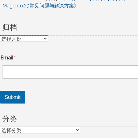
Magento2.3常见问题与解决方案
》
归档
归
档
Email
*
Submit
分类
分
类