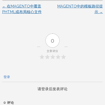
←
在MAGENTO中覆盖
MAGENTO中的模板路径提
文
PHTML或布局核心文件
示
→
章
导
0
航
文章评分
登录
请登录后发表评论
0
评论