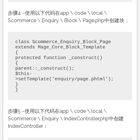
步骤4 –使用以下代码在app \ code \ local \
Scommerce \ Enquiry \ Block \ Page.php中创建块：
class Scommerce_Enquiry_Block_Page 
extends Mage_Core_Block_Template

{

protected function _construct()

{

parent::_construct();

$this-
>setTemplate('enquiry/page.phtml');

}

}
步骤5 –使用以下代码在app \ code \ local \
Scommerce \ Enquiry \ IndexController.php中创建
IndexController：