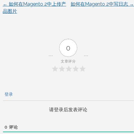
←
如何在Magento 2中上传产
如何在Magento 2中写日志
→
文
品图片
章
导
0
航
文章评分
登录
请登录后发表评论
0
评论