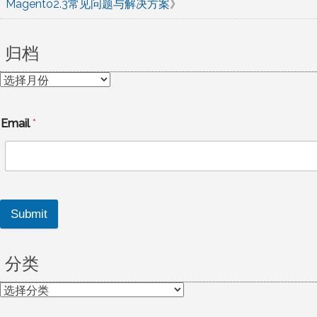
Magento2.3常见问题与解决方案
》
归档
归
档
Email
*
Submit
分类
分
类