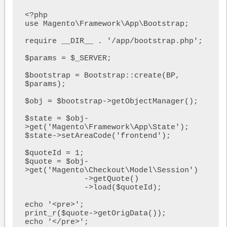
<?php

use Magento\Framework\App\Bootstrap;

require __DIR__ . '/app/bootstrap.php';

$params = $_SERVER;

$bootstrap = Bootstrap::create(BP, 
$params);

$obj = $bootstrap->getObjectManager();

$state = $obj-
>get('Magento\Framework\App\State');

$state->setAreaCode('frontend');

$quoteId = 1;

$quote = $obj-
>get('Magento\Checkout\Model\Session')

             ->getQuote()

             ->load($quoteId);

echo '<pre>';

print_r($quote->getOrigData());

echo '</pre>';
