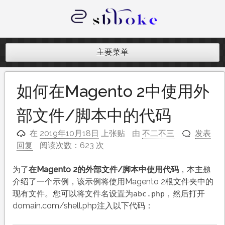
跳
至
内
记录跨境电商独立站开发遇到的点点
容
滴滴
主要菜单
如何在Magento 2中使用外
部文件/脚本中的代码
在
2019年10月18日
上张贴
由
不二不三
发表
回复
阅读次数：623 次
为了
在Magento 2的外部文件/脚本中使用代码
，本主题
介绍了一个示例，该示例将使用Magento 2根文件夹中的
现有文件。您可以将文件名设置为
，然后打开
abc.php
domain.com/shell.php注入以下代码：