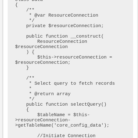
{

    /**

     * @var ResourceConnection

     */

    private $resourceConnection;

    public function __construct(

        ResourceConnection 
$resourceConnection

    ) {

        $this->resourceConnection = 
$resourceConnection;

    }

    /**

     * Select query to fetch records

     *

     * @return array

     */

    public function selectQuery()

    {

        $tableName = $this-
>resourceConnection-
>getTableName('core_config_data');

        //Initiate Connection
