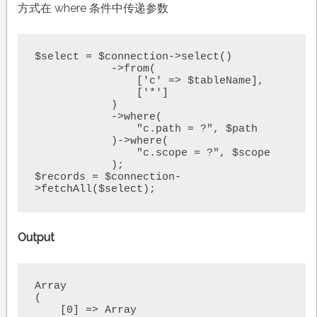
方式在 where 条件中传递参数
$select = $connection->select()

            ->from(

                ['c' => $tableName],

                ['*']

            )

            ->where(

                "c.path = ?", $path

            )->where(

                "c.scope = ?", $scope

            );

$records = $connection-
>fetchAll($select);
Output
Array

(

    [0] => Array
