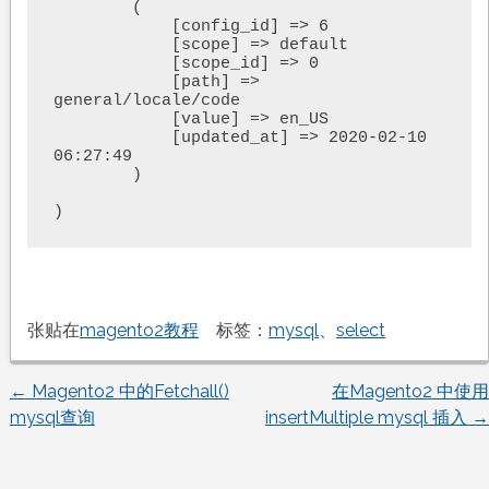
        (

            [config_id] => 6

            [scope] => default

            [scope_id] => 0

            [path] => 
general/locale/code

            [value] => en_US

            [updated_at] => 2020-02-10 
06:27:49

        )

)
张贴在
magento2教程
标签：
mysql
、
select
←
Magento2 中的Fetchall()
在Magento2 中使用
文
mysql查询
insertMultiple mysql 插入
→
章