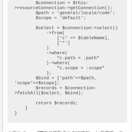
        $connection = $this-
>resourceConnection->getConnection();

        $path = 'general/locale/code';

        $scope = 'default';

        $select = $connection->select()

            ->from(

                ['c' => $tableName],

                ['*']

            )

            ->where(

                "c.path = :path"

            )->where(

                "c.scope = :scope"

            );

        $bind = ['path'=>$path, 
'scope'=>$scope];

        $records = $connection-
>fetchAll($select, $bind);

        return $records;

    }

}