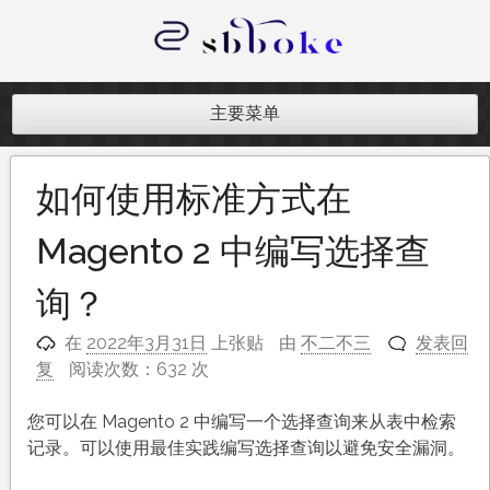
跳
至
内
记录跨境电商独立站开发遇到的点点
容
滴滴
主要菜单
如何使用标准方式在
Magento 2 中编写选择查
询？
在
2022年3月31日
上张贴
由
不二不三
发表回
复
阅读次数：632 次
您可以在 Magento 2 中编写一个选择查询来从表中检索
记录。可以使用最佳实践编写选择查询以避免安全漏洞。