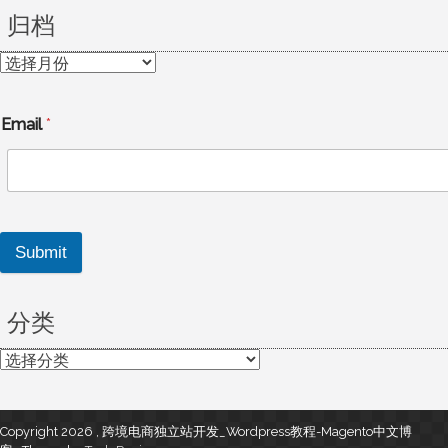
归档
归
档
Email
*
Submit
分类
分
类
Copyright 2026 , 跨境电商独立站开发_Wordpress教程-Magento中文博