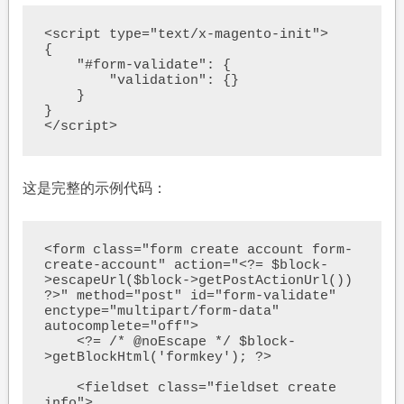
<script type="text/x-magento-init">

{

    "#form-validate": {

        "validation": {}

    }

}

</script>
这是完整的示例代码：
<form class="form create account form-
create-account" action="<?= $block-
>escapeUrl($block->getPostActionUrl()) 
?>" method="post" id="form-validate" 
enctype="multipart/form-data" 
autocomplete="off">

    <?= /* @noEscape */ $block-
>getBlockHtml('formkey'); ?>

    <fieldset class="fieldset create 
info">
