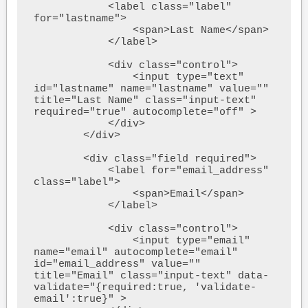
            <label class="label" 
for="lastname">

                <span>Last Name</span>

            </label>

            <div class="control">

                <input type="text" 
id="lastname" name="lastname" value="" 
title="Last Name" class="input-text" 
required="true" autocomplete="off" >

            </div>

        </div>

        <div class="field required">

            <label for="email_address" 
class="label">

                <span>Email</span>

            </label>

            <div class="control">

                <input type="email" 
name="email" autocomplete="email" 
id="email_address" value="" 
title="Email" class="input-text" data-
validate="{required:true, 'validate-
email':true}" >
