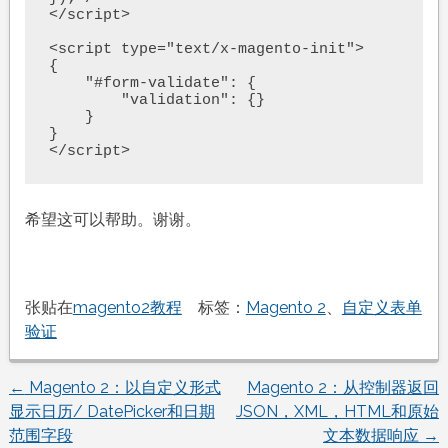
</script>

<script type="text/x-magento-init">

{

    "#form-validate": {

        "validation": {}

    }

}

</script>
希望这可以帮助。谢谢。
张贴在
magento2教程
标签：
Magento 2
、
自定义表单
验证
←
Magento 2：以自定义形式
Magento 2：从控制器返回
文
显示日历/ DatePicker和日期
JSON，XML，HTML和原始
范围字段
文本数据响应
→
章