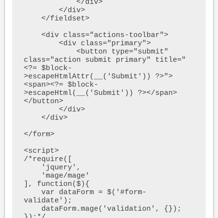
            </div>

        </div>

    </fieldset>

    <div class="actions-toolbar">

        <div class="primary">

            <button type="submit" 
class="action submit primary" title="
<?= $block-
>escapeHtmlAttr(__('Submit')) ?>">
<span><?= $block-
>escapeHtml(__('Submit')) ?></span>
</button>

        </div>

    </div>

</form>

<script>

/*require([

    'jquery',

    'mage/mage'

], function($){

    var dataForm = $('#form-
validate');

    dataForm.mage('validation', {});

});*/
