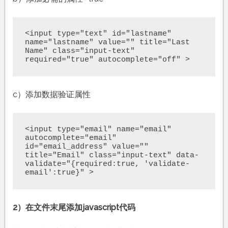
<input type="text" id="lastname" 
name="lastname" value="" title="Last 
Name" class="input-text" 
required="true" autocomplete="off" >
c）添加数据验证属性
<input type="email" name="email" 
autocomplete="email" 
id="email_address" value="" 
title="Email" class="input-text" data-
validate="{required:true, 'validate-
email':true}" >
2）在文件末尾添加javascript代码