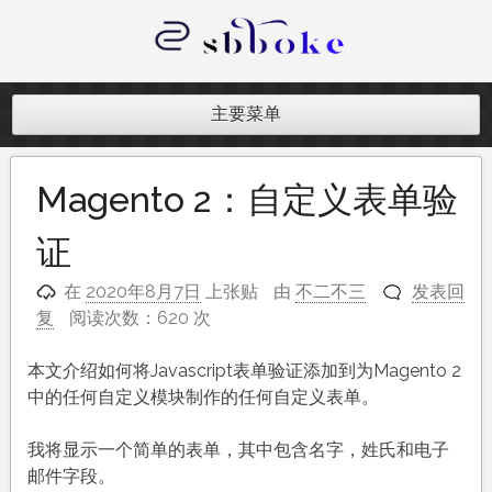
跳
至
内
记录跨境电商独立站开发遇到的点点
容
滴滴
主要菜单
Magento 2：自定义表单验
证
在
2020年8月7日
上张贴
由
不二不三
发表回
复
阅读次数：620 次
本文介绍如何将Javascript表单验证添加到为Magento 2
中的任何自定义模块制作的任何自定义表单。
我将显示一个简单的表单，其中包含名字，姓氏和电子
邮件字段。