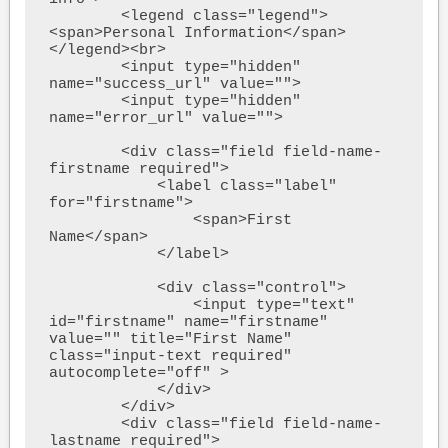
        <legend class="legend">
<span>Personal Information</span>
</legend><br>

        <input type="hidden" 
name="success_url" value="">

        <input type="hidden" 
name="error_url" value="">

        <div class="field field-name-
firstname required">

            <label class="label" 
for="firstname">

                <span>First 
Name</span>

            </label>

            <div class="control">

                <input type="text" 
id="firstname" name="firstname" 
value="" title="First Name" 
class="input-text required" 
autocomplete="off" >

            </div>

        </div>

        <div class="field field-name-
lastname required">
