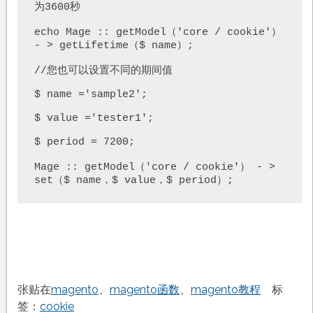
为3600秒

echo Mage :: getModel（'core / cookie'） 
- > getLifetime（$ name）;

//您也可以设置不同的期间值

$ name ='sample2';

$ value ='tester1';

$ period = 7200;

Mage :: getModel（'core / cookie'） - > 
set（$ name，$ value，$ period）;
张贴在
magento
、
magento函数
、
magento教程
标
签：
cookie