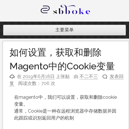
跳
至
内
记录跨境电商独立站开发遇到的点点
容
滴滴
主要菜单
如何设置，获取和删除
Magento中的Cookie变量
在
2019年6月18日
上张贴
由
不二不三
发表回
复
阅读次数：706 次
在magento中，我们可以设置，获取和删除cookie
变量。
通常，Cookie是一种在远程浏览器中存储数据并因
此跟踪或识别返回用户的机制