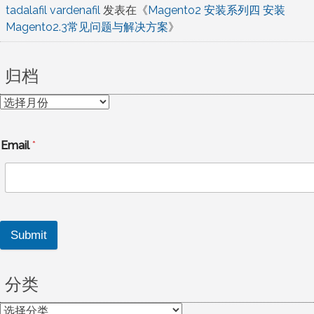
tadalafil vardenafil
发表在《
Magento2 安装系列四 安装
Magento2.3常见问题与解决方案
》
归档
归
档
Email
*
Submit
分类
分