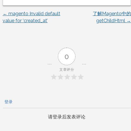
←
magento Invalid default
了解Magento中的
文
value for ‘created_at’
getChildHtml
→
章
导
0
航
文章评分
登录
请登录后发表评论