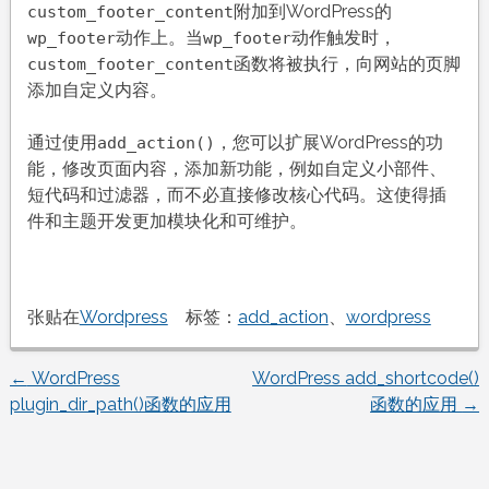
附加到WordPress的
custom_footer_content
动作上。当
动作触发时，
wp_footer
wp_footer
函数将被执行，向网站的页脚
custom_footer_content
添加自定义内容。
通过使用
，您可以扩展WordPress的功
add_action()
能，修改页面内容，添加新功能，例如自定义小部件、
短代码和过滤器，而不必直接修改核心代码。这使得插
件和主题开发更加模块化和可维护。
张贴在
Wordpress
标签：
add_action
、
wordpress
←
WordPress
WordPress add_shortcode()
文
plugin_dir_path()函数的应用
函数的应用
→
章