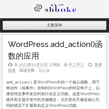
跳
至
内
记录跨境电商独立站开发遇到的点点
容
滴滴
主要菜单
WordPress add_action()函
数的应用
在
2023年10月21日
上张贴
由
不二不三
发表
回复
阅读次数：615 次
是WordPress中的一个核心函数，用于
add_action()
将动作（或事件）挂钩到WordPress的特定钩子上，以
便在特定事件发生时执行自定义功能。这是WordPress
插件和主题开发中的关键概念，允许您在不修改核心代
码的情况下扩展和自定义WordPress功能。