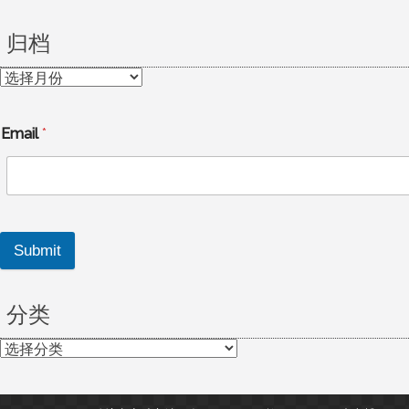
归档
归
档
Email
*
Submit
分类
分
类