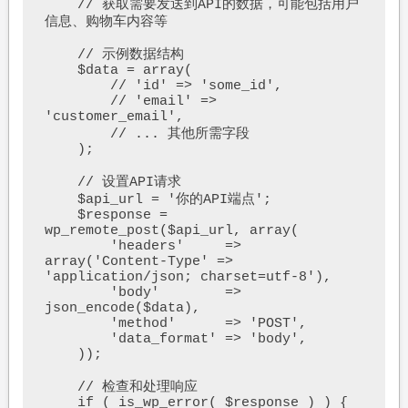
    // 获取需要发送到API的数据，可能包括用户
信息、购物车内容等

    // 示例数据结构

    $data = array(

        // 'id' => 'some_id',

        // 'email' => 
'customer_email',

        // ... 其他所需字段

    );

    // 设置API请求

    $api_url = '你的API端点';

    $response = 
wp_remote_post($api_url, array(

        'headers'     => 
array('Content-Type' => 
'application/json; charset=utf-8'),

        'body'        => 
json_encode($data),

        'method'      => 'POST',

        'data_format' => 'body',

    ));

    // 检查和处理响应

    if ( is_wp_error( $response ) ) {
