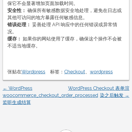
保它不会显著增加页面加载时间。
安全性：
确保所有敏感数据安全地处理，避免在日志或
其他可访问的地方暴露任何敏感信息。
错误处理：
妥善处理 API 响应中的任何错误或异常情
况。
缓存：
如果你的网站使用了缓存，确保这个操作不会被
不适当地缓存。
张贴在
Wordpress
标签：
Checkout
、
wordpress
←
WordPress
WordPress Checkout 表单渲
文
woocommerce_checkout_order_processed
染之后触发
→
监听生成结算
章
导