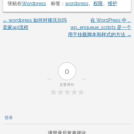
张贴在
Wordpress
标签：
wordpress
、
权限
、
维护
←
wordpress 如何对接沃尔玛
在 WordPress 中，
文
卖家api流程
wp_enqueue_scripts 是一个
用于挂载脚本和样式的方法
→
章
导
航
0
文章评分
登录
请登录后发表评论