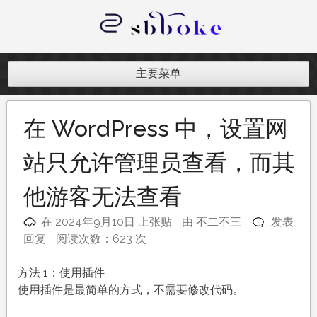
跳
至
内
记录跨境电商独立站开发遇到的点点
容
滴滴
主要菜单
在 WordPress 中，设置网
站只允许管理员查看，而其
他游客无法查看
在
2024年9月10日
上张贴
由
不二不三
发表
回复
阅读次数：623 次
方法 1：使用插件
使用插件是最简单的方式，不需要修改代码。