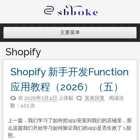
跳
至
内
记录跨境电商独立站开发遇到的点点
容
滴滴
主要菜单
Shopify
Shopify 新手开发Function
应用教程（2026）（五）
在
2026年2月4日
上张贴
发表回复
阅读次
数：423 次
上一篇，我们学习了如何把app安装到我们的店铺里，那
么这篇我们开始学习如何验证我们的app是否生效了 1.按
照…