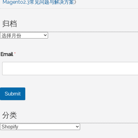
Magento2.3常见问题与解决方案
》
归档
归
档
Email
*
Submit
分类
分
类