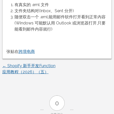
有真实的 .eml 文件
文件夹结构对(Inbox、Sent 分开)
随便双击一个 .eml,能用邮件软件打开看到正常内容
(Windows 可能默认用 Outlook 或浏览器打开,只要
能看到邮件内容就行)
张贴在
跨境电商
←
Shopify 新手开发Function
文
应用教程（2026）（五）
章
导
0
航