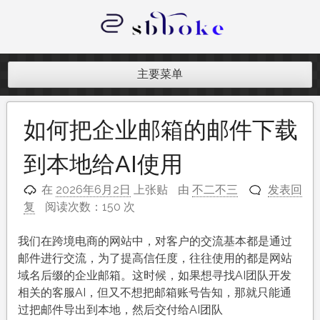
跳
至
内
记录跨境电商独立站开发遇到的点点
容
滴滴
主要菜单
如何把企业邮箱的邮件下载
到本地给AI使用
在
2026年6月2日
上张贴
由
不二不三
发表回
复
阅读次数：150 次
我们在跨境电商的网站中，对客户的交流基本都是通过
邮件进行交流，为了提高信任度，往往使用的都是网站
域名后缀的企业邮箱。这时候，如果想寻找AI团队开发
相关的客服AI，但又不想把邮箱账号告知，那就只能通
过把邮件导出到本地，然后交付给AI团队