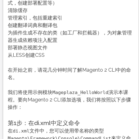
式，创建部署配置等）
清除缓存
管理索引，包括重建索引
创建翻译词典和翻译包
为插件生成不存在的类（如工厂和拦截器），为对象管理
器生成依赖项注入配置
部署静态视图文件
从LESS创建CSS
在开始之前，请花几分钟时间了解Magento 2 CLI中的命
名。
我们将使用示例模块
演示本课
Mageplaza_HelloWorld
程。要向Magento 2 CLI添加选项，我们将按照以下步骤
操作：
第1步：在di.xml中定义命令
在
文件中，您可以使用带名称的类型
di.xml
来定义命
Magento\Framework\Console\CommandList