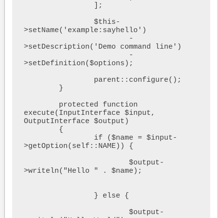
		];

		$this-
>setName('example:sayhello')

			-
>setDescription('Demo command line')

			-
>setDefinition($options);

		parent::configure();

	}

	protected function 
execute(InputInterface $input, 
OutputInterface $output)

	{

		if ($name = $input-
>getOption(self::NAME)) {

			$output-
>writeln("Hello " . $name);

		} else {

			$output-