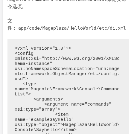
令选项。
文
件：
app/code/Mageplaza/HelloWorld/etc/di.xml
<?xml version="1.0"?>

<config 
xmlns:xsi="http://www.w3.org/2001/XMLSc
hema-instance" 
xsi:noNamespaceSchemaLocation="urn:mage
nto:framework:ObjectManager/etc/config.
xsd">

   <type 
name="Magento\Framework\Console\Command
List">

       <arguments>

           <argument name="commands" 
xsi:type="array">

               <item 
name="exampleSayHello" 
xsi:type="object">Mageplaza\HelloWorld\
Console\Sayhello</item>
