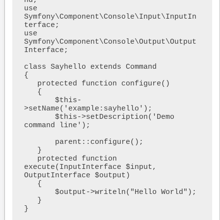
nd;

use 
Symfony\Component\Console\Input\InputIn
terface;

use 
Symfony\Component\Console\Output\Output
Interface;

class Sayhello extends Command

{

   protected function configure()

   {

       $this-
>setName('example:sayhello');

       $this->setDescription('Demo 
command line');

       parent::configure();

   }

   protected function 
execute(InputInterface $input, 
OutputInterface $output)

   {

       $output->writeln("Hello World");

   }

}