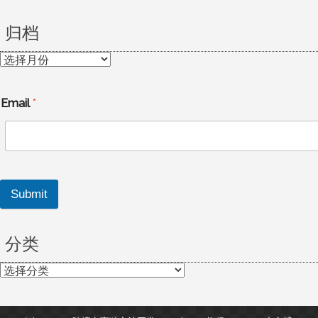
归档
归
档
Email
*
Submit
分类
分
类