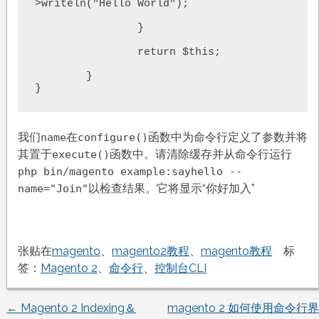
>writeln("Hello World");

		}

		return $this;

	}

}
我们
在
函数中为命令行定义了参数并将
name
configure()
其置于
函数中。请清除缓存并从命令行运行
execute()
php bin/magento example:sayhello --
以检查结果。它将显示“你好加入”
name="Join"
张贴在
magento
、
magento2教程
、
magento教程
标
签：
Magento 2
、
命令行
、
控制台CLI
←
Magento 2 Indexing＆
magento 2 如何使用命令行界
文