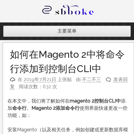
跳
至
内
记录跨境电商独立站开发遇到的点点
容
滴滴
主要菜单
如何在Magento 2中将命令
行添加到控制台CLI中
在
2019年7月21日
上张贴
由
不二不三
发表回
复
阅读次数：632 次
在本文中，我们将了解如何在
magento 2控制台CLI中
添
加
命令行
。
Magento 2添加命令行
使用界面快速更改一些
功能，如：
安装Magento（以及相关任务，例如创建或更新数据库模