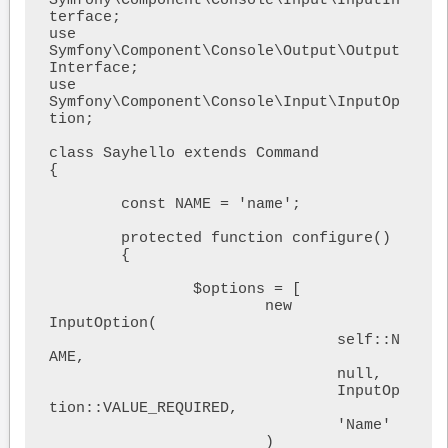
Symfony\Component\Console\Input\InputIn
terface;

use 
Symfony\Component\Console\Output\Output
Interface;

use 
Symfony\Component\Console\Input\InputOp
tion;

class Sayhello extends Command

{

	const NAME = 'name';

	protected function configure()

	{

		$options = [

			new 
InputOption(

				self::N
AME,

				null,

				InputOp
tion::VALUE_REQUIRED,

				'Name'

			)
