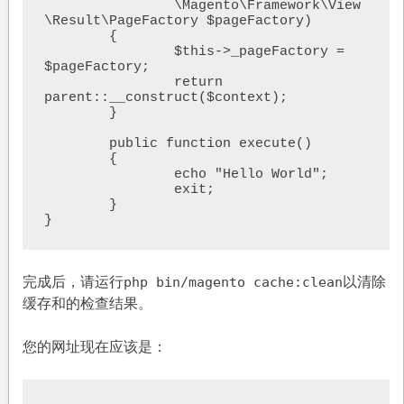
		\Magento\Framework\View
\Result\PageFactory $pageFactory)

	{

		$this->_pageFactory = 
$pageFactory;

		return 
parent::__construct($context);

	}

	public function execute()

	{

		echo "Hello World";

		exit;

	}

}
完成后，请运行
以清除
php bin/magento cache:clean
缓存和的检查结果。
您的网址现在应该是：