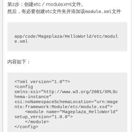
第2步：创建etc / module.xml文件。
然后，有必要创建etc文件夹并添加该
文件
module.xml
app/code/Mageplaza/HelloWorld/etc/modul
e.xml
内容如下：
<?xml version="1.0"?>

<config 
xmlns:xsi="http://www.w3.org/2001/XMLSc
hema-instance" 
xsi:noNamespaceSchemaLocation="urn:mage
nto:framework:Module/etc/module.xsd">

    <module name="Mageplaza_HelloWorld" 
setup_version="1.0.0">

    </module>

</config>