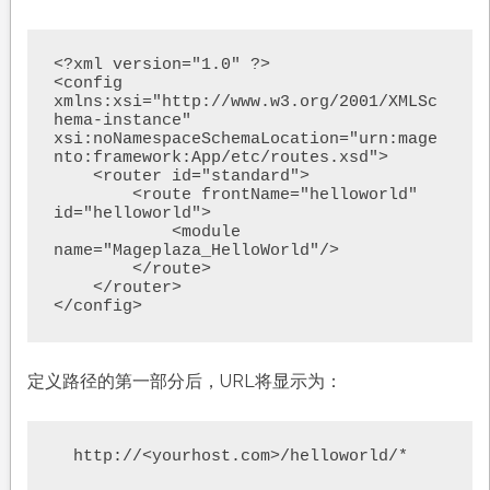
<?xml version="1.0" ?>

<config 
xmlns:xsi="http://www.w3.org/2001/XMLSc
hema-instance" 
xsi:noNamespaceSchemaLocation="urn:mage
nto:framework:App/etc/routes.xsd">

    <router id="standard">

        <route frontName="helloworld" 
id="helloworld">

            <module 
name="Mageplaza_HelloWorld"/>

        </route>

    </router>

</config>
定义路径的第一部分后，URL将显示为：
  http://<yourhost.com>/helloworld/*