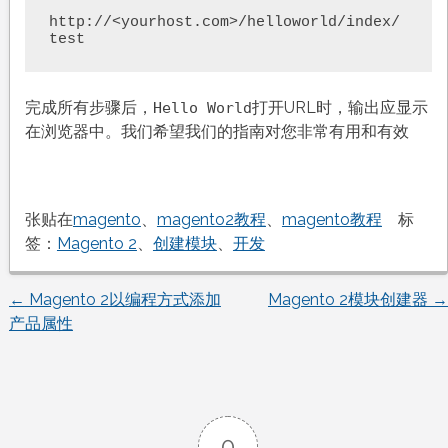
http://<yourhost.com>/helloworld/index/
test
完成所有步骤后，
打开URL时，输出应显示
Hello World
在浏览器中。我们希望我们的指南对您非常有用和有效
张贴在
magento
、
magento2教程
、
magento教程
标
签：
Magento 2
、
创建模块
、
开发
←
Magento 2以编程方式添加
Magento 2模块创建器
→
文
产品属性
章
导
0