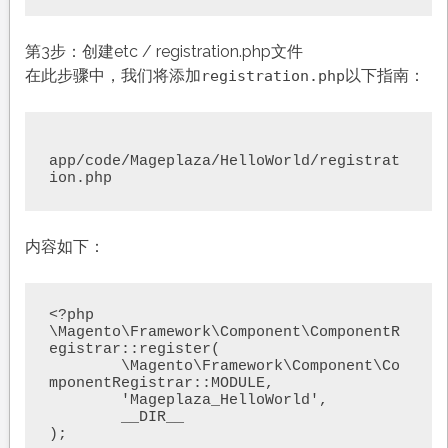
第3步：创建etc / registration.php文件
在此步骤中，我们将添加
以下指南：
registration.php
app/code/Mageplaza/HelloWorld/registrat
ion.php
内容如下：
<?php

\Magento\Framework\Component\ComponentR
egistrar::register(

	\Magento\Framework\Component\Co
mponentRegistrar::MODULE,

	'Mageplaza_HelloWorld',

	__DIR__

);