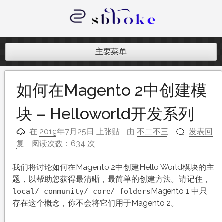
跳
至
内
记录跨境电商独立站开发遇到的点点
容
滴滴
主要菜单
如何在Magento 2中创建模
块 – Helloworld开发系列
在
2019年7月25日
上张贴
由
不二不三
发表回
复
阅读次数：634 次
我们将讨论如何在Magento 2中创建Hello World模块的主
题，以帮助您获得最清晰，最简单的创建方法。请记住，
Magento 1 中只
local/ community/ core/ folders
存在这个概念，你不会将它们用于Magento 2。