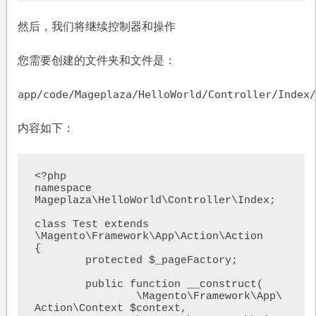
然后，我们将继续控制器和操作
您需要创建的文件夹和文件是：
app/code/Mageplaza/HelloWorld/Controller/Index/
内容如下：
<?php

namespace 
Mageplaza\HelloWorld\Controller\Index;

class Test extends 
\Magento\Framework\App\Action\Action

{

	protected $_pageFactory;

	public function __construct(

		\Magento\Framework\App\
Action\Context $context,
