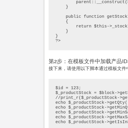
        parent::__construct($context, $data);

    }

    public function getStockItem($productId)

    {

        return $this->_stockItemRepository->get($productId);

    }

}

?>
第2步：在模板文件中加载产品ID和
接下来，请使用以下脚本通过模板文件中的
$id = 123;

$_productStock = $block->get
//print_r($_productStock->get
echo $_productStock->getQty(
echo $_productStock->getMinQ
echo $_productStock->getMinS
echo $_productStock->getMaxS
echo $_productStock->getIsIn