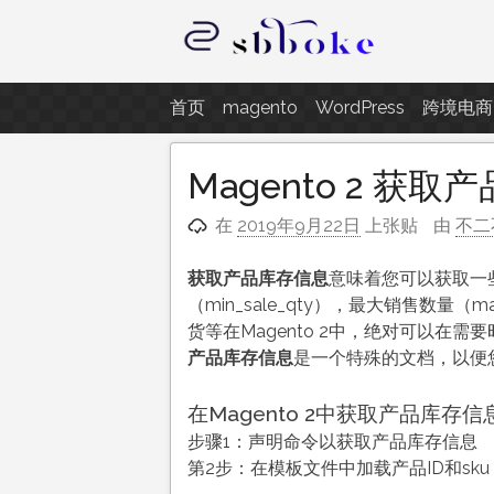
跳
至
内
记录跨境电商独立站开发遇到的点
容
首页
magento
WordPress
跨境电商
Magento 2 获
在
2019年9月22日
上张贴
由
不二
获取产品库存信息
意味着您可以获取一些
（min_sale_qty），最大销售数量（ma
货等在Magento 2中，绝对可以在
产品库存信息
是一个特殊的文档，以便您在
在Magento 2中获取产品库存
步骤1：声明命令以获取产品库存信息
第2步：在模板文件中加载产品ID和sku