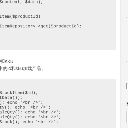
sku
id和sku加载产品。
StockItem($id);

Data()); 

); echo '<br />';

ty(); echo '<br />';

aleQty(); echo '<br />';

aleQty(); echo '<br />';

Stock(); echo '<br />';