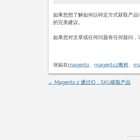
如果您想了解如何以特定方式获取产品ID和
的完美建议。
如果您对文章或任何问题有任何疑问，
张贴在
magento
、
magento2教程
、
m
←
Magento 2 通过ID，SKU获取产品
文
章
导
航