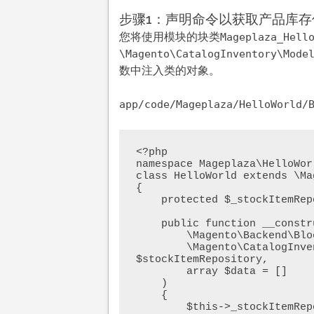
步骤1：声明命令以获取产品库存
您将使用模块的块类
Mageplaza_Hell
\Magento\CatalogInventory\Mode
数中注入类的对象。
app/code/Mageplaza/HelloWorld/
<?php

namespace Mageplaza\HelloWorl
class HelloWorld extends \Ma
{    

    protected $_stockItemRepository;

    public function __construct(

        \Magento\Backend\Block\Template\Context $context,        

        \Magento\CatalogInventory\Model\Stock\StockItemRepository 
$stockItemRepository,

        array $data = []

    )

    {

        $this->_stockItemRepository = $stockItemRepository;
