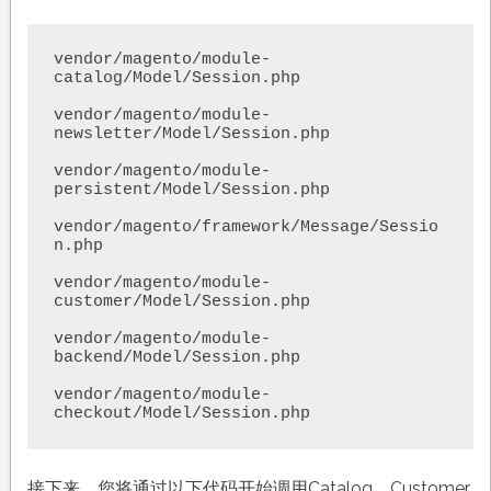
vendor/magento/module-
catalog/Model/Session.php

vendor/magento/module-
newsletter/Model/Session.php

vendor/magento/module-
persistent/Model/Session.php

vendor/magento/framework/Message/Sessio
n.php

vendor/magento/module-
customer/Model/Session.php

vendor/magento/module-
backend/Model/Session.php

vendor/magento/module-
checkout/Model/Session.php
接下来，您将通过以下代码开始调用Catalog，Customer