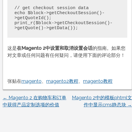
// get checkout session data

echo $block->getCheckoutSession()-
>getQuoteId();

print_r($block->getCheckoutSession()-
>getQuote()->getData());
这是
在Magento 2中设置和取消设置会话
的指南。如果您
对文章或任何问题有任何疑问，请使用下面的评论部分！
张贴在
magento
、
magento2教程
、
magento教程
←
Magento 2 在购物车和订单
Magento 2中的模板phtml文
文
中获得产品定制选项的价值
件中显示cms静态块
→
章
导