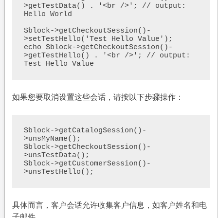
>getTestData() . '<br />'; // output: 
Hello World

$block->getCheckoutSession()-
>setTestHello('Test Hello Value');

echo $block->getCheckoutSession()-
>getTestHello() . '<br />'; // output: 
Test Hello Value
如果您要取消设置这些会话，请按以下步骤操作：
$block->getCatalogSession()-
>unsMyName();

$block->getCheckoutSession()-
>unsTestData();

$block->getCustomerSession()-
>unsTestHello();
具体而言，客户会话允许收集客户信息，如客户姓名和电
子邮件。