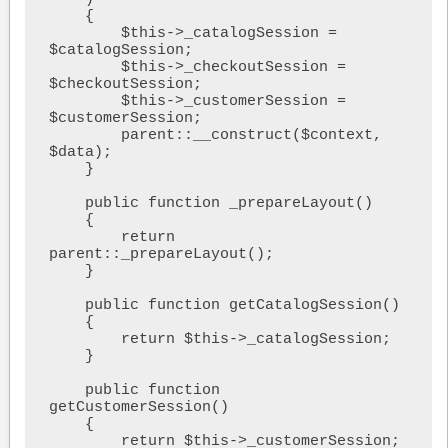
    {        

        $this->_catalogSession = 
$catalogSession;

        $this->_checkoutSession = 
$checkoutSession;

        $this->_customerSession = 
$customerSession;

        parent::__construct($context, 
$data);

    }

    public function _prepareLayout()

    {

        return 
parent::_prepareLayout();

    }

    public function getCatalogSession() 

    {

        return $this->_catalogSession;

    }

    public function 
getCustomerSession() 

    {

        return $this->_customerSession;
