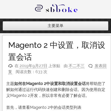
跳
至
内
记录跨境电商独立站开发遇到的点点
容
滴滴
主要菜单
Magento 2 中设置，取消设
置会话
在
2019年9月27日
上张贴
由
不二不三
发表回
复
阅读次数：633 次
主题
如何在Magento 2中设置和取消设置会话
将帮助您了
解如何通过运行代码快速创建和删除会话。因为使用自定
义Magento 2开发，所以非常有必要了解会话。
首先，请查看Magento 2中的会话类型列表