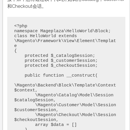
和Checkout会话。
<?php

namespace Mageplaza\HelloWorld\Block;

class HelloWorld extends 
\Magento\Framework\View\Element\Templat
e

{    

    protected $_catalogSession;

    protected $_customerSession;

    protected $_checkoutSession;

    public function __construct(

\Magento\Backend\Block\Template\Context 
$context,        

        \Magento\Catalog\Model\Session 
$catalogSession,

        \Magento\Customer\Model\Session 
$customerSession,

        \Magento\Checkout\Model\Session 
$checkoutSession,

        array $data = []

    )
