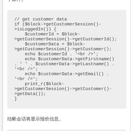
// get customer data

if ($block->getCustomerSession()-
>isLoggedIn()) {

    $customerId = $block-
>getCustomerSession()->getCustomerId();

    $customerData = $block-
>getCustomerSession()->getCustomer();

    echo $customerId . '<br />';

    echo $customerData->getFirstname() 
. ' ' . $customerData->getLastname() . 
'<br />';

    echo $customerData->getEmail() . 
'<br />';

    print_r($block-
>getCustomerSession()->getCustomer()-
>getData());

}
结帐会话将显示报价信息。