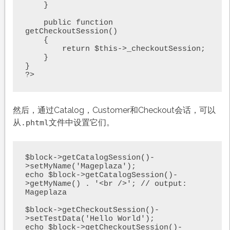
    }

    public function 
getCheckoutSession() 

    {

        return $this->_checkoutSession;

    }    

}

?>
然后，通过Catalog，Customer和Checkout会话，可以
从
文件中设置它们。
.phtml
$block->getCatalogSession()-
>setMyName('Mageplaza');

echo $block->getCatalogSession()-
>getMyName() . '<br />'; // output: 
Mageplaza

$block->getCheckoutSession()-
>setTestData('Hello World');

echo $block->getCheckoutSession()-