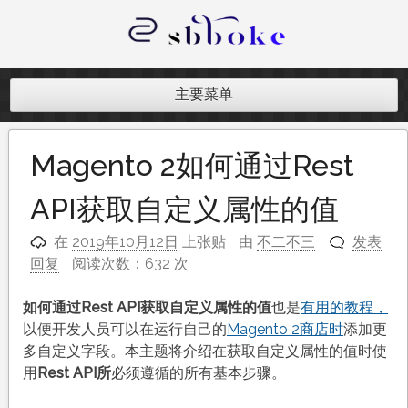
跳
至
内
记录跨境电商独立站开发遇到的点点
容
滴滴
主要菜单
Magento 2如何通过Rest
API获取自定义属性的值
在
2019年10月12日
上张贴
由
不二不三
发表
回复
阅读次数：632 次
如何通过Rest API获取自定义属性的值
也是
有用的教程，
以便开发人员可以在运行自己的
Magento 2商店时
添加更
多自定义字段。本主题将介绍在获取自定义属性的值时使
用
Rest API所
必须遵循的所有基本步骤。