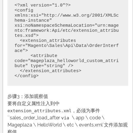
<?xml version="1.0"?>

<config 
xmlns:xsi="http://www.w3.org/2001/XMLSc
hema-instance" 
xsi:noNamespaceSchemaLocation="urn:mage
nto:framework:Api/etc/extension_attribu
tes.xsd">

  <extension_attributes 
for="Magento\Sales\Api\Data\OrderInterf
ace">

      <attribute 
code="mageplaza_helloworld_custom_attri
bute" type="string" />

  </extension_attributes>

</config>
步骤3：添加观察值
要将自定义属性注入到中
，必须为事件
extension_attributes.xml
``sales_order_load_after
\ app \ code \
via
Mageplaza \ HelloWorld \ etc \ events.xml`文件添加观
察值。