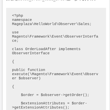
<?php

namespace 
Mageplaza\HelloWorld\Observer\Sales;

use 
Magento\Framework\Event\ObserverInterfa
ce;

class OrderLoadAfter implements 
ObserverInterface

{

public function 
execute(\Magento\Framework\Event\Observ
er $observer)

{

    $order = $observer->getOrder();

    $extensionAttributes = $order-
>getExtensionAttributes();
