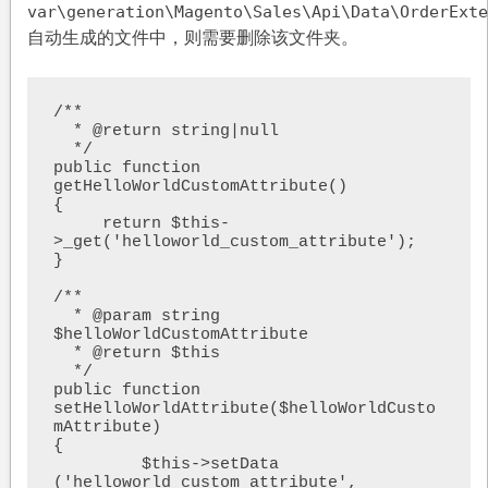
var\generation\Magento\Sales\Api\Data\OrderExte
自动生成的文件中，则需要删除该文件夹。
/**

  * @return string|null

  */

public function 
getHelloWorldCustomAttribute()

{

     return $this-
>_get('helloworld_custom_attribute');

}

/**

  * @param string 
$helloWorldCustomAttribute

  * @return $this

  */

public function 
setHelloWorldAttribute($helloWorldCusto
mAttribute)

{

	 $this->setData 
('helloworld_custom_attribute', 