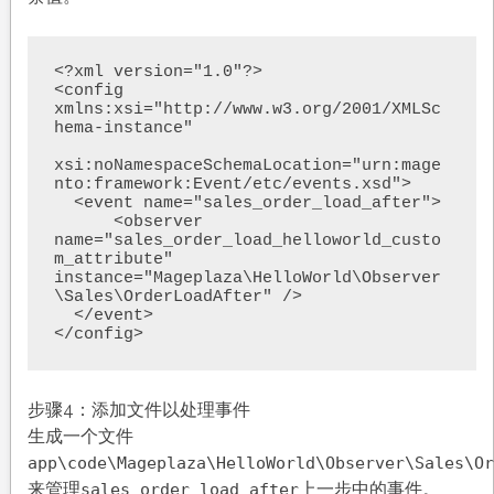
<?xml version="1.0"?>

<config 
xmlns:xsi="http://www.w3.org/2001/XMLSc
hema-instance"

xsi:noNamespaceSchemaLocation="urn:mage
nto:framework:Event/etc/events.xsd">

  <event name="sales_order_load_after">

      <observer 
name="sales_order_load_helloworld_custo
m_attribute" 
instance="Mageplaza\HelloWorld\Observer
\Sales\OrderLoadAfter" />

  </event>

</config>
步骤4：添加文件以处理事件
生成一个文件
app\code\Mageplaza\HelloWorld\Observer\Sales\Or
来管理
上一步中的事件。
sales_order_load_after