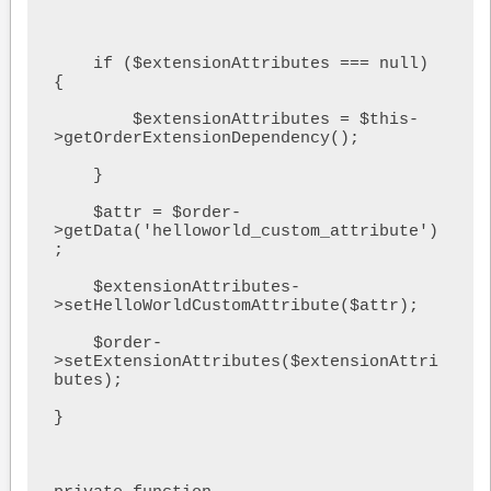
    if ($extensionAttributes === null) 
{

        $extensionAttributes = $this-
>getOrderExtensionDependency();

    }

    $attr = $order-
>getData('helloworld_custom_attribute')
;

    $extensionAttributes-
>setHelloWorldCustomAttribute($attr);

    $order-
>setExtensionAttributes($extensionAttri
butes);

}
