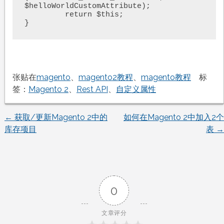
$helloWorldCustomAttribute);

	 return $this;

}
张贴在
magento
、
magento2教程
、
magento教程
标
签：
Magento 2
、
Rest API
、
自定义属性
←
获取/更新Magento 2中的
如何在Magento 2中加入2个
文
库存项目
表
→
章
导
0
航
文章评分