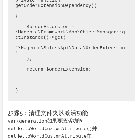
private function 
getOrderExtensionDependency()

{

    $orderExtension = 
\Magento\Framework\App\ObjectManager::g
etInstance()->get(

'\Magento\Sales\Api\Data\OrderExtension
'

    );

    return $orderExtension;

}

}
步骤5：清理文件夹以激活功能
如果要激活功能
var\generation
并
setHelloWorldCustomAttribute()
在
getHelloWorldCustomAttribute