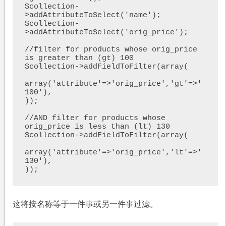
$collection-
>addAttributeToSelect('name');  

$collection-
>addAttributeToSelect('orig_price');    

//filter for products whose orig_price 
is greater than (gt) 100

$collection->addFieldToFilter(array(

array('attribute'=>'orig_price','gt'=>'
100'),

)); 

//AND filter for products whose 
orig_price is less than (lt) 130

$collection->addFieldToFilter(array(

array('attribute'=>'orig_price','lt'=>'
130'),

));
这将按名称等于一件事或另一件事过滤。