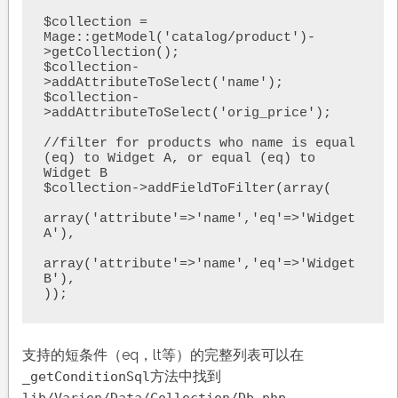
$collection = 
Mage::getModel('catalog/product')-
>getCollection();

$collection-
>addAttributeToSelect('name');  

$collection-
>addAttributeToSelect('orig_price');    

//filter for products who name is equal 
(eq) to Widget A, or equal (eq) to 
Widget B

$collection->addFieldToFilter(array(

array('attribute'=>'name','eq'=>'Widget 
A'),

array('attribute'=>'name','eq'=>'Widget 
B'),        

));
支持的短条件（eq，lt等）的完整列表可以在
方法中找到
_getConditionSql