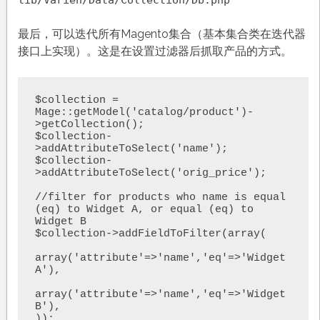
lib/Varien/Data/Collection/Db.php
最后，可以迭代所有Magento集合（基本集合类在迭代器
接口上实现）。这是在设置过滤器后抓取产品的方式。
$collection = 
Mage::getModel('catalog/product')-
>getCollection();

$collection-
>addAttributeToSelect('name');  

$collection-
>addAttributeToSelect('orig_price');    

//filter for products who name is equal 
(eq) to Widget A, or equal (eq) to 
Widget B

$collection->addFieldToFilter(array(

array('attribute'=>'name','eq'=>'Widget 
A'),

array('attribute'=>'name','eq'=>'Widget 
B'),        

));
