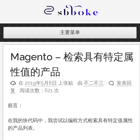
跳
至
内
记录跨境电商独立站开发遇到的点点
容
滴滴
主要菜单
Magento – 检索具有特定属
性值的产品
在
2019年5月8日
上张贴
由
不二不三
发表回
复
阅读次数：621 次
前言：
在我的块代码中，我尝试以编程方式检索具有特定值属性
的产品列表。