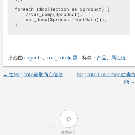
foreach ($collection as $product) {

    //var_dump($product);

    var_dump($product->getData());

}
张贴在
magento
、
magento问题
标签：
产品
、
属性值
←
在Magento获取商店信息
Magento Collection过滤功
文
能
→
章
导
0
航
文章评分