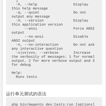
""]     

  -h, --help                 Display 
this help message                                                                      

  -q, --quiet                Do not 
output any message                                                                      

  -V, --version              Display 
this application version                                                               

      --ansi                 Force ANSI 
output                                                                              

      --no-ansi              Disable 
ANSI output                                                                            

  -n, --no-interaction       Do not ask 
any interactive question                                                            

  -v|vv|vvv, --verbose       Increase 
the verbosity of messages: 1 for normal 
output, 2 for more verbose output and 3 
for debug 

Help:                                                                                                                       

运行单元测试的语法
php bin/magento dev:tests:run [options]