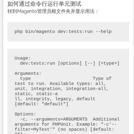
如何通过命令行运行单元测试
转到Magento管理员根文件夹并显示用法：
php bin/magento dev:tests:run --help
Usage:                                                                                                                      

  dev:tests:run [options] [--] [<type>]                                                                                     

Arguments:                                                                                                                  

  type                       Type of 
test to run. Available types: all, 
unit, integration, integration-all, 
static, static-a

ll, integrity, legacy, default 
[default: "default"]                                                                         

Options:                                                                                                                    

  -c, --arguments=ARGUMENTS  Additional 
arguments for PHPUnit. Example: "-c'--
filter=MyTest'" (no spaces) [default: 