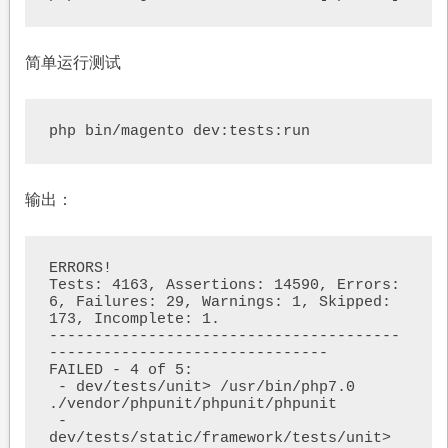
简单运行测试
php bin/magento dev:tests:run 
输出：
ERRORS!

Tests: 4163, Assertions: 14590, Errors: 
6, Failures: 29, Warnings: 1, Skipped: 
173, Incomplete: 1.

---------------------------------------
-------------------------------

FAILED - 4 of 5:

 - dev/tests/unit> /usr/bin/php7.0 
./vendor/phpunit/phpunit/phpunit

 - 
dev/tests/static/framework/tests/unit> 