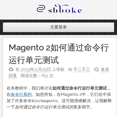
跳
至
内
记录跨境电商独立站开发遇到的点点
容
滴滴
主要菜单
Magento 2如何通过命令行
运行单元测试
在
2019年11月25日
上张贴
由
不二不三
发表
回复
阅读次数：651 次
在本教程中，我们将讨论
如何通过命令行运行单元测试，
在
命令行系列
。如您所知，在Magento 2中，它们在中添
加了许多命令
。这可能很难解决，让我解释
bin/magento
一下
如何通过命令行运行单元测试的
更多细节。