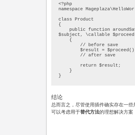
<?php

namespace Mageplaza\HelloWor
class Product

{

    public function aroundSave(\Magento\Catalog\Model\Product 
$subject, \callable $proceed)
    {

        // before save

        $result = $proceed();

        // after save

        return $result;

    }

}
结论
总而言之，尽管使用插件确实存在一些
可以考虑用于
替代方法
的理想解决方案