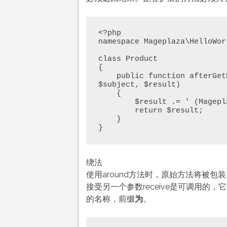
<?php

namespace Mageplaza\HelloWor
class Product

{

    public function afterGetName(\Magento\Catalog\Model\Product 
$subject, $result)

    {

        $result .= ' (Mageplaza)';

        return $result;

    }

}
绕法
使用around方法时，原始方法将被
接受另一个参数receive是可调用
的名称，前缀
为
。