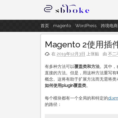
跳
至
内
记录跨境电商独立站开发遇到的点
容
首页
magento
WordPress
跨境电商
Magento 2使用
在
2019年12月3日
上张贴
由
不二
有多种方法可以
覆盖类和方法
。其中，
直接的方法。但是，用这种方法重写有
概念。这将有助于扩展方法而无需将类
如何使用plugin覆盖类
。
每个模块都有一个全局的和特定的
di.x
的路径：