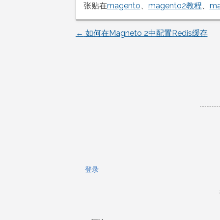
张贴在
magento
、
magento2教程
、
m
←
如何在Magneto 2中配置Redis缓存
文
章
导
航
登录