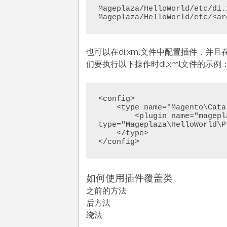
Mageplaza/HelloWorld/etc/di.x
Mageplaza/HelloWorld/etc/<ar
也可以在di.xml文件中配置插件，
们要执行以下操作时di.xml文件的示例
<config>

    <type name="Magento\Catalog\Api\Data\ProductInterface">

        <plugin name="mageplaza_helloworld_catalog_product" 
type="Mageplaza\HelloWorld\P
    </type>

</config>
如何使用插件覆盖类
之前的方法
后方法
绕法