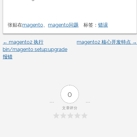
张贴在
magento
、
magento问题
标签：
错误
←
magento2 执行
magento2 核心开发特点
→
文
bin/magento setup:upgrade
报错
章
导
航
0
文章评分