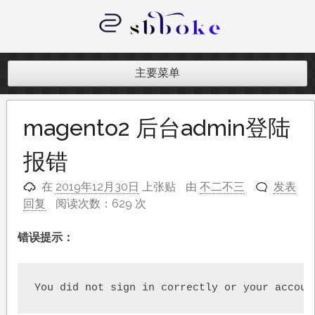
跳
至
内
记录跨境电商独立站开发遇到的点点
容
滴滴
主要菜单
magento2 后台admin登陆
报错
在
2019年12月30日
上张贴
由
不二不三
发表
回复
阅读次数：629 次
错误提示：
You did not sign in correctly or your accoun