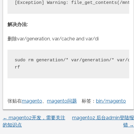
[Exception] Warning: file_get_contents(/mnt/
解决办法:
删除var/generation, var/cache and var/di
sudo rm generation/* var/generation/* var/ca
rf
张贴在
magento
、
magento问题
标签：
bin/magento
←
magento2开发，需要关注
magento2 后台admin登陆报
文
的知识点
错
→