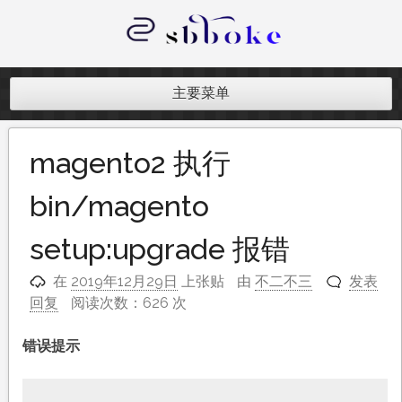
跳
至
内
记录跨境电商独立站开发遇到的点点
容
滴滴
主要菜单
magento2 执行
bin/magento
setup:upgrade 报错
在
2019年12月29日
上张贴
由
不二不三
发表
回复
阅读次数：626 次
错误提示