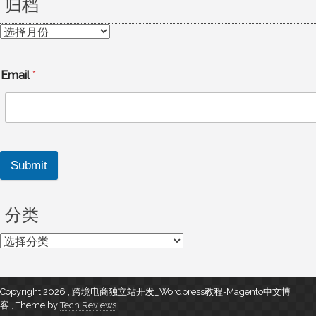
归档
归
档
Email
*
Submit
分类
分
类
Copyright 2026 , 跨境电商独立站开发_Wordpress教程-Magento中文博
客
,
Theme by
Tech Reviews