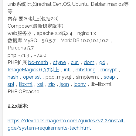
unix系统 比如redhat,CentOS, Ubuntu, Debian,max os等
等
内存 要2G以上(包括2G)
Composer(最新稳定版本)
web服务器，apache 2.2或2.4，nginx 1.x
数据库 MySQL 5.6,5.7，MariaDB 10.0,10.1,10.2，
Percona 5.7
php ~7.1.3，~7.2.0
PHP扩展
bc-math
，
ctype
，
curl
，
dom
，
gd
，
ImageMagick 6.3.7以上
，
intl
，
mbstring
，
mcrypt
，
hash
，
openssl
，pdo_mysql，simplexml，
soap
，
spl
，
libxml
，
xsl
，
zip
，
json
，
iconv
，lib-libxml
PHP OPcache
2.2.x版本:
https://devdocs.magento.com/guides/v2.2/install-
gde/system-requirements-tech.html