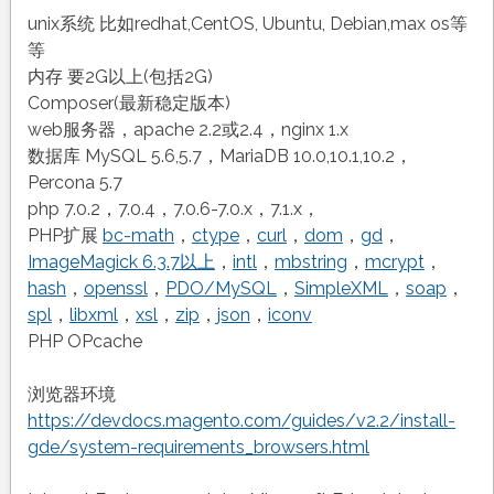
unix系统 比如redhat,CentOS, Ubuntu, Debian,max os等
等
内存 要2G以上(包括2G)
Composer(最新稳定版本)
web服务器，apache 2.2或2.4，nginx 1.x
数据库 MySQL 5.6,5.7，MariaDB 10.0,10.1,10.2，
Percona 5.7
php 7.0.2，7.0.4，7.0.6-7.0.x，7.1.x，
PHP扩展
bc-math
，
ctype
，
curl
，
dom
，
gd
，
ImageMagick 6.3.7以上
，
intl
，
mbstring
，
mcrypt
，
hash
，
openssl
，
PDO/MySQL
，
SimpleXML
，
soap
，
spl
，
libxml
，
xsl
，
zip
，
json
，
iconv
PHP OPcache
浏览器环境
https://devdocs.magento.com/guides/v2.2/install-
gde/system-requirements_browsers.html