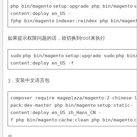
php bin
/magento
setup:upgrade
php bin
/magento
s
content:deploy en_US -
f
php bin
/magento
indexer:reindex
php bin
/magen
如果提示权限问题的话，就切换到root来执行
sudo
php bin
/magento
setup:upgrade
sudo
php bin
content:deploy en_US -f
3，安装中文语言包
composer require mageplaza
/magento-2-chinese-l
pack
:dev-master
php bin
/magento
setup:static-
content:deploy en_US zh_Hans_CN -
f
php bin
/magento
cache:clean
php bin
/magento
c