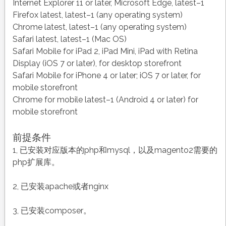
Internet Explorer 11 or later, Microsoft Edge, latest–1
Firefox latest, latest–1 (any operating system)
Chrome latest, latest–1 (any operating system)
Safari latest, latest–1 (Mac OS)
Safari Mobile for iPad 2, iPad Mini, iPad with Retina
Display (iOS 7 or later), for desktop storefront
Safari Mobile for iPhone 4 or later; iOS 7 or later, for
mobile storefront
Chrome for mobile latest–1 (Android 4 or later) for
mobile storefront
前提条件
1, 已安装对应版本的php和mysql，以及magento2需要的
php扩展库。
2, 已安装apache或者nginx
3, 已安装composer。