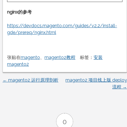
nginx的参考
https://devdocs.magento.com/guides/v2.2/install-
gde/prereq/nginx.html
张贴在
magento
、
magento2教程
标签：
安装
magento2
←
magento2 运行原理剖析
magento2 项目线上版 deploy
文
流程
→
章
导
0
航