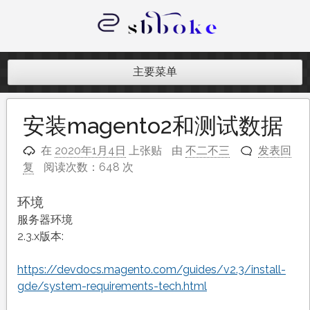
跳
至
内
记录跨境电商独立站开发遇到的点点
容
滴滴
主要菜单
安装magento2和测试数据
在
2020年1月4日
上张贴
由
不二不三
发表回
复
阅读次数：648 次
环境
服务器环境
2.3.x版本:
https://devdocs.magento.com/guides/v2.3/install-
gde/system-requirements-tech.html