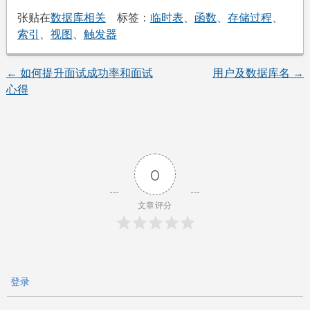
张贴在
数据库相关
标签：
临时表
、
函数
、
存储过程
、
索引
、
视图
、
触发器
←
如何提升面试成功率和面试
用户及数据库名
→
文
心得
章
导
0
航
文章评分
登录