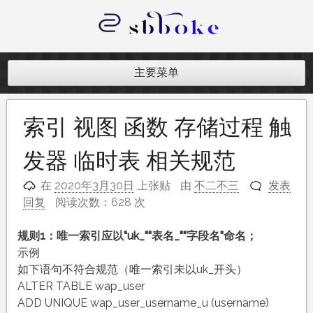
跳
至
内
记录跨境电商独立站开发遇到的点点
容
滴滴
主要菜单
索引 视图 函数 存储过程 触
发器 临时表 相关规范
在
2020年3月30日
上张贴
由
不二不三
发表
回复
阅读次数：628 次
规则1：唯一索引应以"uk_""表名_""字段名"命名；
示例
如下语句不符合规范（唯一索引未以uk_开头）
ALTER TABLE wap_user
ADD UNIQUE wap_user_username_u (username)