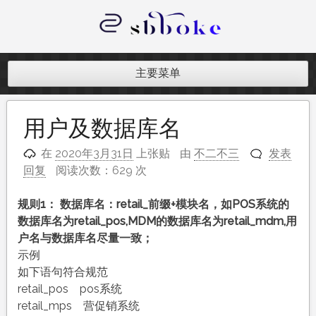
跳
至
内
记录跨境电商独立站开发遇到的点点
容
滴滴
主要菜单
用户及数据库名
在
2020年3月31日
上张贴
由
不二不三
发表
回复
阅读次数：629 次
规则1：
数据库名：retail_前缀+模块名，如POS系统的
数据库名为retail_pos,MDM的数据库名为retail_mdm,用
户名与数据库名尽量一致；
示例
如下语句符合规范
retail_pos pos系统
retail_mps 营促销系统