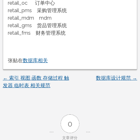
retail_oc 订单中心
retail_pms 采购管理系统
retail_mdm mdm
retail_gms 货品管理系统
retail_fms 财务管理系统
张贴在
数据库相关
←
索引 视图 函数 存储过程 触
数据库设计规范
→
文
发器 临时表 相关规范
章
导
0
航
文章评分