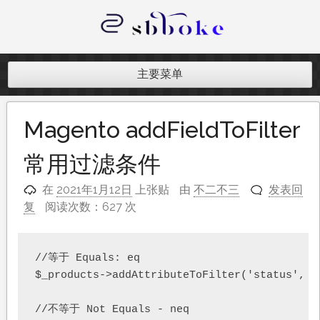
跳
至
内
记录跨境电商独立站开发遇到的点点
容
滴滴
主要菜单
Magento addFieldToFilter
常用过滤条件
在
2021年1月12日
上张贴
由
不二不三
发表回
复
阅读次数：627 次
//等于 Equals: eq  

$_products->addAttributeToFilter('status', ar
//不等于 Not Equals - neq  
