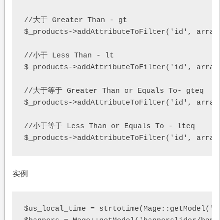
//大于 Greater Than - gt  

$_products->addAttributeToFilter('id', array(
//小于 Less Than - lt  

$_products->addAttributeToFilter('id', array(
//大于等于 Greater Than or Equals To- gteq  

$_products->addAttributeToFilter('id', array(
//小于等于 Less Than or Equals To - lteq  

实例
$us_local_time = strtotime(Mage::getModel('c