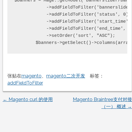
$banners = Mage::getModel('bannerslider/banne
            ->addFieldToFilter('bannerslider_
            ->addFieldToFilter('status', 0)

            ->addFieldToFilter('start_time',
            ->addFieldToFilter('end_time', a
            ->setOrder('sort', "ASC");

张贴在
magento
、
magento二次开发
标签：
addFieldToFilter
←
Magento curl 的使用
Magento Braintree支付对接
文
（一） 概述
→
章
导