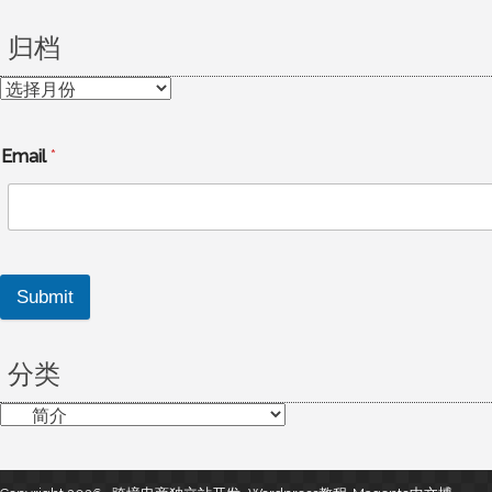
归档
归
档
Email
*
Submit
分类
分
类