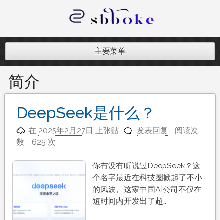
跳
至
内
记录跨境电商独立站开发遇到的点点
容
滴滴
主要菜单
简介
DeepSeek是什么？
在
2025年2月27日
上张贴
发表回复
阅读次
数：625 次
你有没有听说过DeepSeek？这
个名字最近在科技圈掀起了不小
的风波。这家中国AI公司不仅在
短时间内开发出了超…