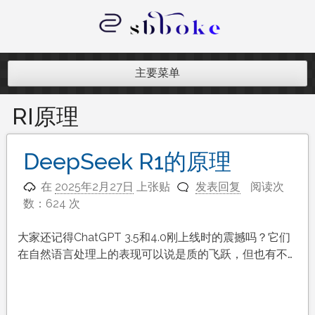
跳
至
内
记录跨境电商独立站开发遇到的点点
容
滴滴
主要菜单
RI原理
DeepSeek R1的原理
在
2025年2月27日
上张贴
发表回复
阅读次
数：624 次
大家还记得ChatGPT 3.5和4.0刚上线时的震撼吗？它们
在自然语言处理上的表现可以说是质的飞跃，但也有不…