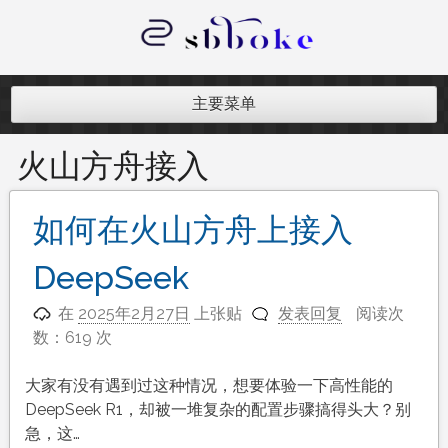
跳
至
内
记录跨境电商独立站开发遇到的点点
容
滴滴
主要菜单
火山方舟接入
如何在火山方舟上接入
DeepSeek
在
2025年2月27日
上张贴
发表回复
阅读次
数：619 次
大家有没有遇到过这种情况，想要体验一下高性能的
DeepSeek R1，却被一堆复杂的配置步骤搞得头大？别
急，这…