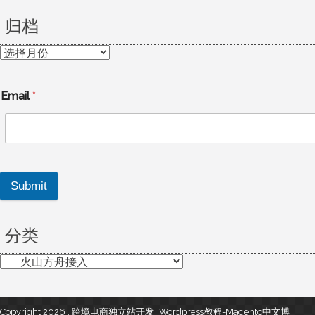
归档
归
档
Email
*
Submit
分类
分
类
Copyright 2026 , 跨境电商独立站开发_Wordpress教程-Magento中文博