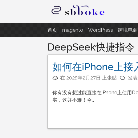
跳
至
内
记录跨境电商独立站开发遇到的点
容
首页
magento
WordPress
跨境电商
DeepSeek快捷指令
如何在iPhone上接入
在
2025年2月27日
上张贴
发表
你有没有想过能直接在iPhone上使用D
实，这并不难！今…