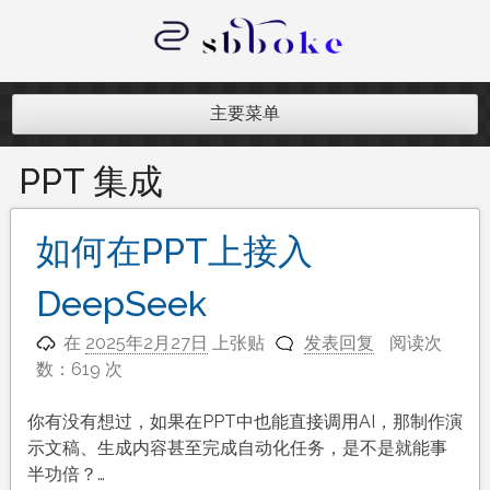
跳
至
内
记录跨境电商独立站开发遇到的点点
容
滴滴
主要菜单
PPT 集成
如何在PPT上接入
DeepSeek
在
2025年2月27日
上张贴
发表回复
阅读次
数：619 次
你有没有想过，如果在PPT中也能直接调用AI，那制作演
示文稿、生成内容甚至完成自动化任务，是不是就能事
半功倍？…