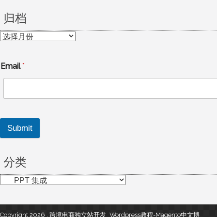
归档
归
档
Email
*
Submit
分类
分
类
Copyright 2026 , 跨境电商独立站开发_Wordpress教程-Magento中文博