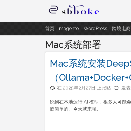
跳
至
内
记录跨境电商独立站开发遇到的点
容
首页
magento
WordPress
跨境电商
Mac系统部署
Mac系统安装Deep
（Ollama+Docker
在
2025年2月27日
上张贴
发表
说到在本地运行 AI 模型，很多人可
挺简单的。今天就来聊…