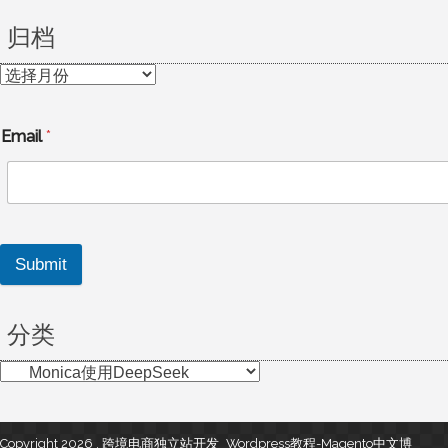
归档
归
档
Email
*
Submit
分类
分
类
Copyright 2026 , 跨境电商独立站开发_Wordpress教程-Magento中文博