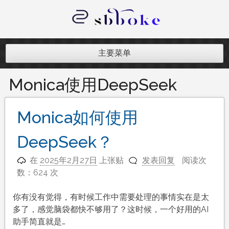
跳
至
内
记录跨境电商独立站开发遇到的点点
容
滴滴
主要菜单
Monica使用DeepSeek
Monica如何使用
DeepSeek？
在
2025年2月27日
上张贴
发表回复
阅读次
数：624 次
你有没有觉得，有时候工作中需要处理的事情实在是太
多了，感觉脑袋都快不够用了？这时候，一个好用的AI
助手简直就是…